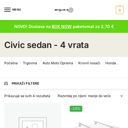
MENU
0
NOVO! Dostava na
BOX NOW
paketomat za 2,70 €
Civic sedan - 4 vrata
Početna
Trgovina
Auto Moto Oprema
Krovni nosači
Honda
Civi
/
/
/
/
PRIKAŽI FILTERE
Prikazuje se svih 4 rezultata
-20%