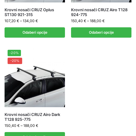
Krovni nosači CRUZ Oplus
Krovni nosači CRUZ Airo T128
ST130 921-315
924-775
107,20
€
–
134,00
€
150,40
€
–
188,00
€
Odaberi opcije
Odaberi opcije
-20%
-20%
Krovni nosači CRUZ Airo Dark
T128 925-775
150,40
€
–
188,00
€