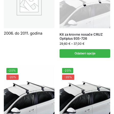
2006. do 2011. godina
Kit za krovne nosače CRUZ
Optiplus 935-726
29,60
€
–
37,00
€
Odaberi opcije
-20%
-20%
-20%
-20%