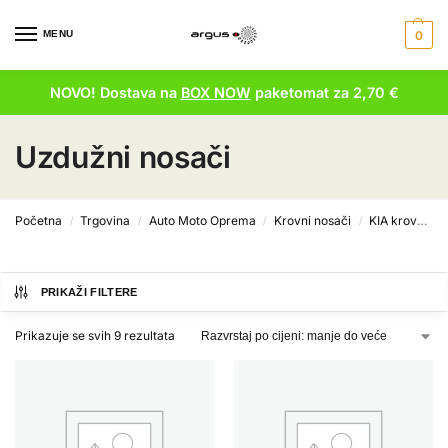
MENU
0
NOVO! Dostava na
BOX NOW
paketomat za 2,70 €
Uzdužni nosači
Početna
Trgovina
Auto Moto Oprema
Krovni nosači
KIA krovni nosači
/
/
/
/
PRIKAŽI FILTERE
Prikazuje se svih 9 rezultata