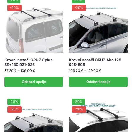
-20%
-20%
-20%
-20%
Krovni nosači CRUZ Oplus
Krovni nosači CRUZ Airo 128
SR+130 921-936
925-805
87,20
€
–
109,00
€
103,20
€
–
129,00
€
Odaberi opcije
Odaberi opcije
-20%
-20%
-20%
-20%