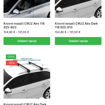
Krovni nosači CRUZ Airo 118
Krovni nosači CRUZ Airo Dark
925-803
118 925-813
104,80
€
–
131,00
€
104,80
€
–
131,00
€
Odaberi opcije
Odaberi opcije
-20%
-20%
Krovni nosači CRUZ Airo Dark