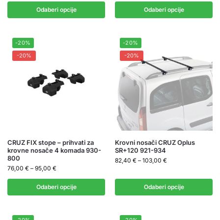
Odaberi opcije
Odaberi opcije
-20%
-20%
-20%
-20%
CRUZ FIX stope – prihvati za
Krovni nosači CRUZ Oplus
krovne nosače 4 komada 930-
SR+120 921-934
800
82,40
€
–
103,00
€
76,00
€
–
95,00
€
Odaberi opcije
Odaberi opcije