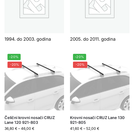
1994. do 2003. godina
2005. do 2011. godina
-20%
-20%
-20%
-20%
Čelični krovni nosači CRUZ
Krovni nosači CRUZ Lane 130
Lane 120 921-803
921-805
36,80
€
–
46,00
€
41,60
€
–
52,00
€