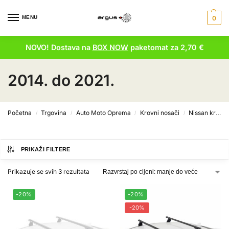
MENU
0
NOVO! Dostava na
BOX NOW
paketomat za 2,70 €
2014. do 2021.
Početna
Trgovina
Auto Moto Oprema
Krovni nosači
Nissan krovni nosači
/
/
/
/
PRIKAŽI FILTERE
Prikazuje se svih 3 rezultata
-20%
-20%
-20%