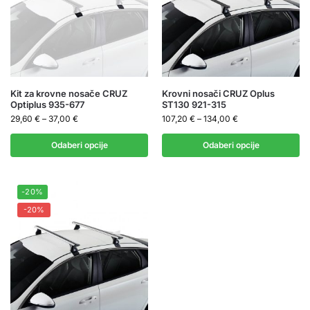
Kit za krovne nosače CRUZ
Krovni nosači CRUZ Oplus
Optiplus 935-677
ST130 921-315
29,60
€
–
37,00
€
107,20
€
–
134,00
€
Odaberi opcije
Odaberi opcije
-20%
-20%