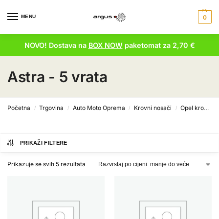
MENU
0
NOVO! Dostava na
BOX NOW
paketomat za 2,70 €
Astra - 5 vrata
Početna
Trgovina
Auto Moto Oprema
Krovni nosači
Opel krovni nosači
/
/
/
/
PRIKAŽI FILTERE
Prikazuje se svih 5 rezultata