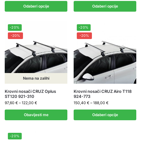
Odaberi opcije
Odaberi opcije
-20%
-20%
-20%
-20%
Nema na zalihi
Krovni nosači CRUZ Oplus
Krovni nosači CRUZ Airo T118
ST120 921-310
924-773
97,60
€
–
122,00
€
150,40
€
–
188,00
€
Obavijesti me
Odaberi opcije
-20%