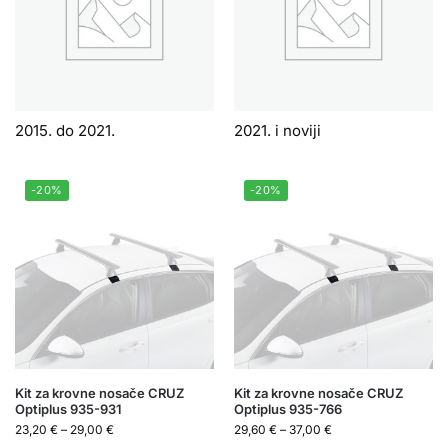
2015. do 2021.
2021. i noviji
-20%
-20%
Kit za krovne nosače CRUZ
Kit za krovne nosače CRUZ
Optiplus 935-931
Optiplus 935-766
23,20
€
–
29,00
€
29,60
€
–
37,00
€