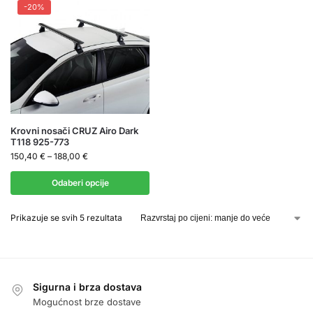
-20%
Krovni nosači CRUZ Airo Dark
T118 925-773
150,40
€
–
188,00
€
Odaberi opcije
Prikazuje se svih 5 rezultata
Sigurna i brza dostava
Mogućnost brze dostave