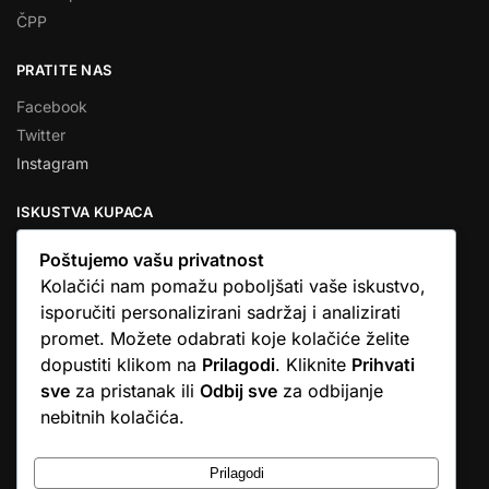
ČPP
PRATITE NAS
Facebook
Twitter
Instagram
ISKUSTVA KUPACA
Poštujemo vašu privatnost
Kolačići nam pomažu poboljšati vaše iskustvo,
isporučiti personalizirani sadržaj i analizirati
★★★★★
promet. Možete odabrati koje kolačiće želite
… Ono što me se dojmilo je ljudski pristup i njihova briga da
dopustiti klikom na
Prilagodi
. Kliknite
Prihvati
dobijem što sam naručio. U većini web shopova nitko vas ne
sve
za pristanak ili
Odbij sve
za odbijanje
zove, samo otkažu narudžbu. …
nebitnih kolačića.
Stjepan D.M.
© Argus elektronika d.o.o.
Prilagodi