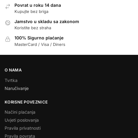
Povrat u roku 14 dana
Kupujte bez briga
Jamstvo u skladu sa zakonom
Koristite bez straha
100% Sigurno plaćanje
MasterCard / Visa / Diners
O NAMA
Tvrtka
Naručivanje
KORISNE POVEZNICE
Načini plaćanja
Uvjeti poslovanja
Pravila privatnosti
Pravila povrata