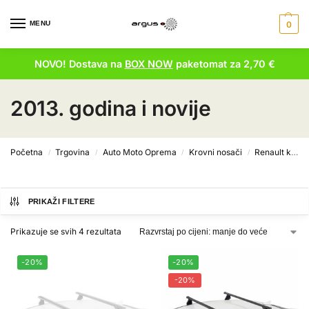
MENU
0
NOVO! Dostava na
BOX NOW
paketomat za 2,70 €
2013. godina i novije
Početna
Trgovina
Auto Moto Oprema
Krovni nosači
Renault krovni nosači
/
/
/
/
PRIKAŽI FILTERE
Prikazuje se svih 4 rezultata
-20%
-20%
-20%