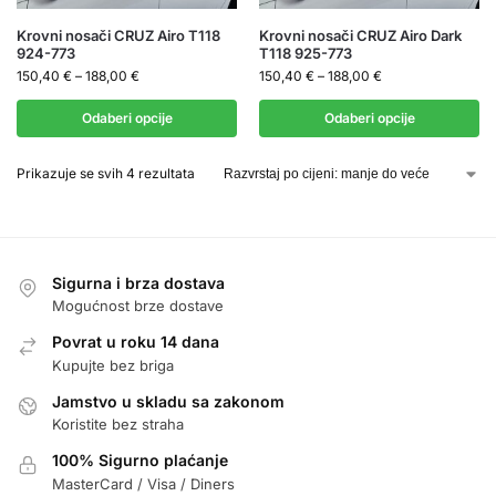
Krovni nosači CRUZ Airo T118
Krovni nosači CRUZ Airo Dark
924-773
T118 925-773
150,40
€
–
188,00
€
150,40
€
–
188,00
€
Odaberi opcije
Odaberi opcije
Prikazuje se svih 4 rezultata
Sigurna i brza dostava
Mogućnost brze dostave
Povrat u roku 14 dana
Kupujte bez briga
Jamstvo u skladu sa zakonom
Koristite bez straha
100% Sigurno plaćanje
MasterCard / Visa / Diners