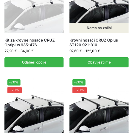
Nema na zalihi
Kit za krovne nosače CRUZ
Krovni nosači CRUZ Oplus
Optiplus 935-476
ST120 921-310
27,20
€
–
34,00
€
97,60
€
–
122,00
€
Odaberi opcije
Obavijesti me
-20%
-20%
-20%
-20%