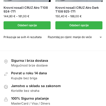
Krovni nosači CRUZ Airo T108
Krovni nosači CRUZ Airo Dark
924-771
T108 925-771
144,80
€
–
181,00
€
150,40
€
–
188,00
€
Odaberi opcije
Odaberi opcije
Prikazuje se svih 4 rezultata
Sigurna i brza dostava
Mogućnost brze dostave
Povrat u roku 14 dana
Kupujte bez briga
Jamstvo u skladu sa zakonom
Koristite bez straha
100% Sigurno plaćanje
MasterCard / Visa / Diners