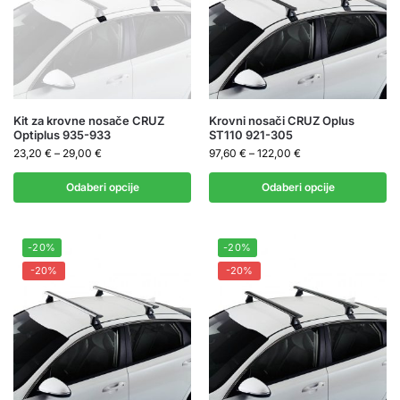
Kit za krovne nosače CRUZ
Krovni nosači CRUZ Oplus
Optiplus 935-933
ST110 921-305
23,20
€
–
29,00
€
97,60
€
–
122,00
€
Odaberi opcije
Odaberi opcije
-20%
-20%
-20%
-20%