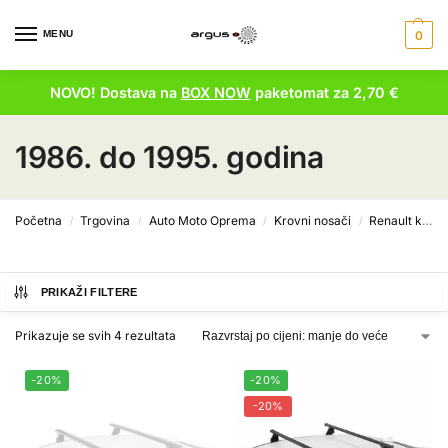
MENU
0
NOVO! Dostava na
BOX NOW
paketomat za 2,70 €
1986. do 1995. godina
Početna
Trgovina
Auto Moto Oprema
Krovni nosači
Renault krovni nosači
/
/
/
/
PRIKAŽI FILTERE
Prikazuje se svih 4 rezultata
-20%
-20%
-20%