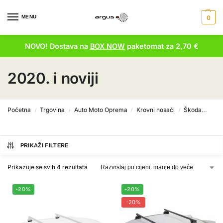
MENU
0
NOVO! Dostava na
BOX NOW
paketomat za 2,70 €
2020. i noviji
Početna
Trgovina
Auto Moto Oprema
Krovni nosači
Škoda
Eny
/
/
/
/
PRIKAŽI FILTERE
Prikazuje se svih 4 rezultata
-20%
-20%
-20%