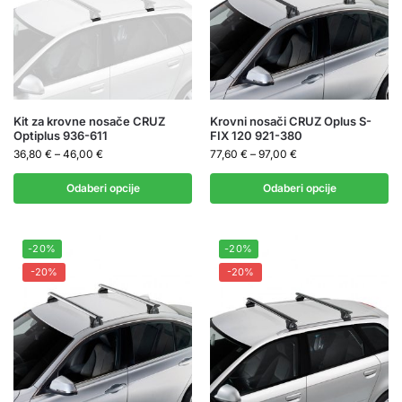
Kit za krovne nosače CRUZ
Krovni nosači CRUZ Oplus S-
Optiplus 936-611
FIX 120 921-380
36,80
€
–
46,00
€
77,60
€
–
97,00
€
Odaberi opcije
Odaberi opcije
-20%
-20%
-20%
-20%