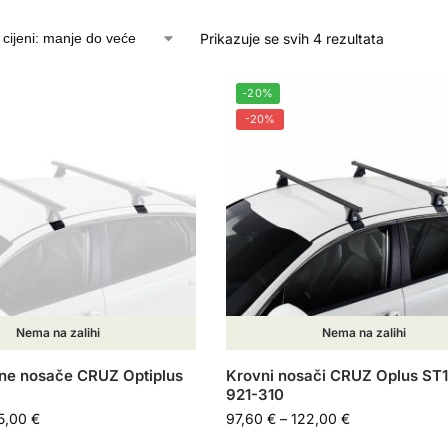
Prikazuje se svih 4 rezultata
-20%
-20%
Nema na zalihi
Nema na zalihi
vne nosače CRUZ Optiplus
Krovni nosači CRUZ Oplus ST
921-310
5,00
€
97,60
€
–
122,00
€