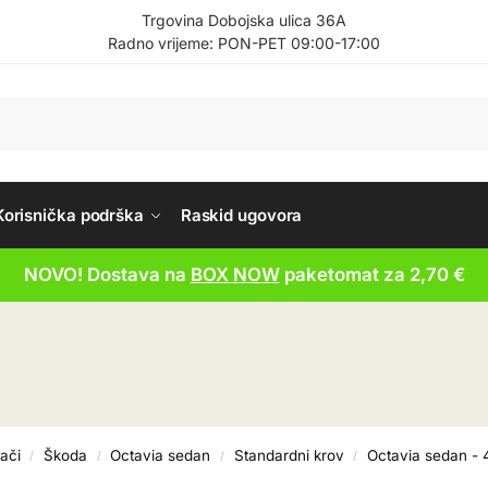
Trgovina Dobojska ulica 36A
Radno vrijeme: PON-PET 09:00-17:00
Korisnička podrška
Raskid ugovora
NOVO! Dostava na
BOX NOW
paketomat za 2,70 €
ači
Škoda
Octavia sedan
Standardni krov
Octavia sedan - 
/
/
/
/