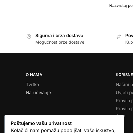
Sigurna i brza dostava
Pov
Mogućnost brze dostave
Kup
O NAMA
KORISNE
Tvrtka
Načini p
Naručivanje
Uvjeti p
Pravila 
Pravila 
ČPP
Poštujemo vašu privatnost
Kolačići nam pomažu poboljšati vaše iskustvo,