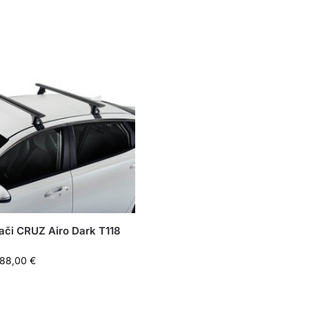
ači CRUZ Airo Dark T118
188,00
€