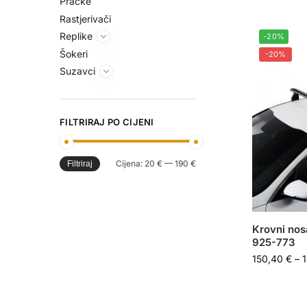
Praćke
Rastjerivači
Replike
-20%
Šokeri
-20%
Suzavci
FILTRIRAJ PO CIJENI
Cijena:
20 €
—
190 €
Filtriraj
Krovni nos
925-773
150,40
€
–