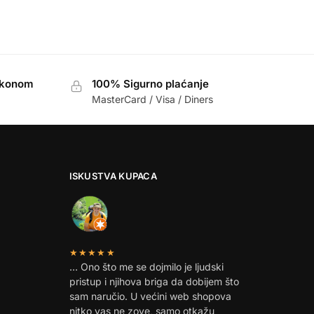
akonom
100% Sigurno plaćanje
MasterCard / Visa / Diners
ISKUSTVA KUPACA
★★★★★
… Ono što me se dojmilo je ljudski
pristup i njihova briga da dobijem što
sam naručio. U većini web shopova
nitko vas ne zove, samo otkažu