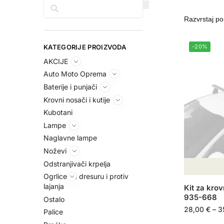
Pretraga
KATEGORIJE PROIZVODA
-20%
AKCIJE
Auto Moto Oprema
Baterije i punjači
Krovni nosači i kutije
Kubotani
Lampe
Naglavne lampe
Noževi
Odstranjivači krpelja
Ogrlice za dresuru i protiv
lajanja
Kit za kro
935-668
Ostalo
28,00
€
–
3
Palice