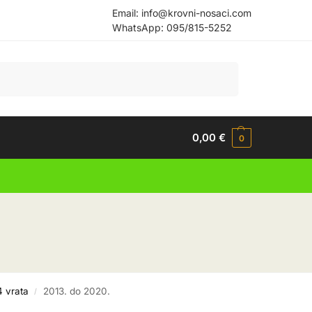
Email:
info@krovni-nosaci.com
WhatsApp:
095/815-5252
Pretraži
0,00
€
0
4 vrata
2013. do 2020.
/