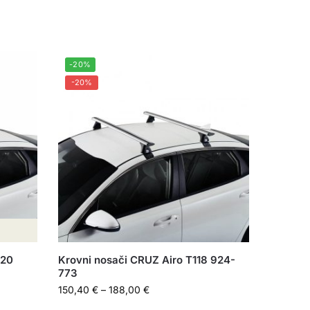
-20%
-20%
120
Krovni nosači CRUZ Airo T118 924-
773
150,40
€
–
188,00
€