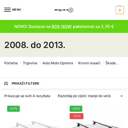
MENU
0
NOVO! Dostava na
BOX NOW
paketomat za 2,70 €
2008. do 2013.
Početna
Trgovina
Auto Moto Oprema
Krovni nosači
Škoda
Sup
/
/
/
/
PRIKAŽI FILTERE
Prikazuje se svih 4 rezultata
-20%
-20%
-20%