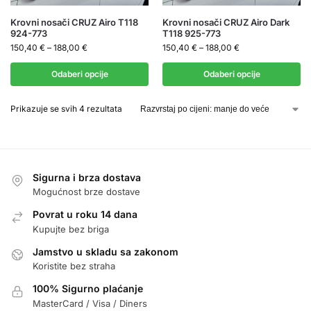
Krovni nosači CRUZ Airo T118
Krovni nosači CRUZ Airo Dark
924-773
T118 925-773
150,40
€
–
188,00
€
150,40
€
–
188,00
€
Odaberi opcije
Odaberi opcije
Prikazuje se svih 4 rezultata
Sigurna i brza dostava
Mogućnost brze dostave
Povrat u roku 14 dana
Kupujte bez briga
Jamstvo u skladu sa zakonom
Koristite bez straha
100% Sigurno plaćanje
MasterCard / Visa / Diners