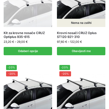
Nema na zalihi
Kit za krovne nosače CRUZ
Krovni nosači CRUZ Oplus
Optiplus 935-615
ST120 921-310
23,20
€
–
29,00
€
97,60
€
–
122,00
€
Odaberi opcije
Obavijesti me
-20%
-20%
-20%
-20%