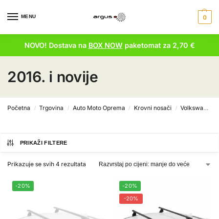
MENU
0
NOVO! Dostava na
BOX NOW
paketomat za 2,70 €
2016. i novije
Početna
Trgovina
Auto Moto Oprema
Krovni nosači
Volkswagen krovni nosači
/
/
/
/
PRIKAŽI FILTERE
Prikazuje se svih 4 rezultata
-20%
-20%
-20%