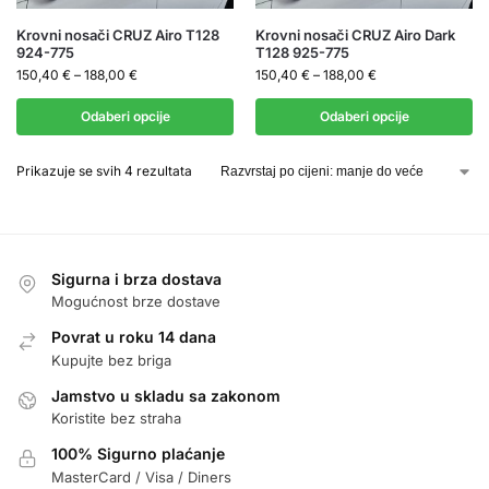
Krovni nosači CRUZ Airo T128
Krovni nosači CRUZ Airo Dark
924-775
T128 925-775
150,40
€
–
188,00
€
150,40
€
–
188,00
€
Odaberi opcije
Odaberi opcije
Prikazuje se svih 4 rezultata
Sigurna i brza dostava
Mogućnost brze dostave
Povrat u roku 14 dana
Kupujte bez briga
Jamstvo u skladu sa zakonom
Koristite bez straha
100% Sigurno plaćanje
MasterCard / Visa / Diners