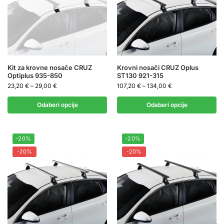
Kit za krovne nosače CRUZ
Krovni nosači CRUZ Oplus
Optiplus 935-850
ST130 921-315
23,20
€
–
29,00
€
107,20
€
–
134,00
€
Odaberi opcije
Odaberi opcije
-20%
-20%
-20%
-20%