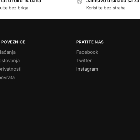
rat u roku 14 dana
Jamstvo u skladu sa z
ujte bez briga
Koristite bez straha
 POVEZNICE
PRATITE NAS
laćanja
Facebook
oslovanja
Twitter
privatnosti
Instagram
povrata