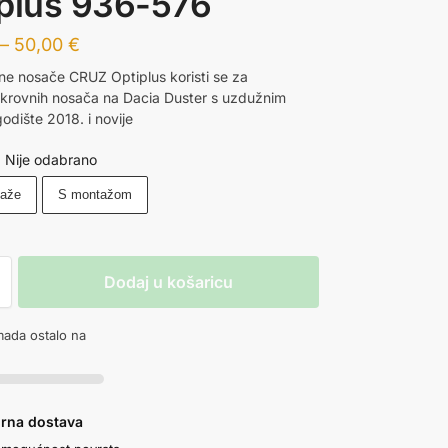
plus 936-576
–
50,00
€
vne nosače CRUZ Optiplus koristi se za
 krovnih nosača na Dacia Duster s uzdužnim
odište 2018. i novije
Nije odabrano
taže
S montažom
Dodaj u košaricu
ada ostalo na
urna dostava