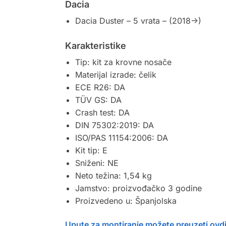
Dacia
Dacia Duster – 5 vrata – (2018->)
Karakteristike
Tip: kit za krovne nosače
Materijal izrade: čelik
ECE R26: DA
TÜV GS: DA
Crash test: DA
DIN 75302:2019: DA
ISO/PAS 11154:2006: DA
Kit tip: E
Sniženi: NE
Neto težina: 1,54 kg
Jamstvo: proizvođačko 3 godine
Proizvedeno u: Španjolska
Upute za montiranje možete preuzeti ovd