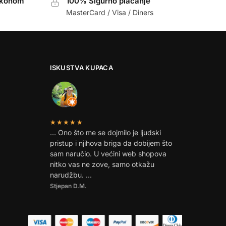
akonom
100% Sigurno plaćanje
MasterCard / Visa / Diners
ISKUSTVA KUPACA
★★★★★
… Ono što me se dojmilo je ljudski
pristup i njihova briga da dobijem što
sam naručio. U većini web shopova
nitko vas ne zove, samo otkažu
narudžbu. …
Stjepan D.M.