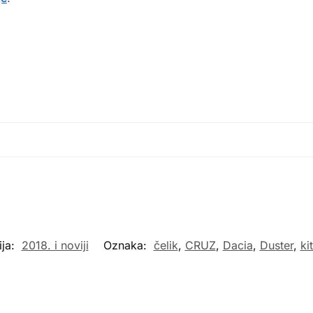
ija:
2018. i noviji
Oznaka:
čelik
,
CRUZ
,
Dacia
,
Duster
,
ki