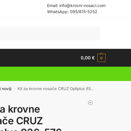
Email:
info@krovni-nosaci.com
WhatsApp:
095/815-5252
Pretraži
0,00
€
0
i noviji
Kit za krovne nosače CRUZ Optiplus 936-576
/
za krovne
ače CRUZ