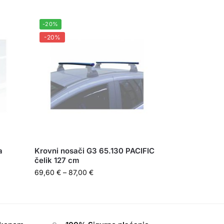
-20%
-20%
a
Krovni nosači G3 65.130 PACIFIC
čelik 127 cm
69,60
€
–
87,00
€