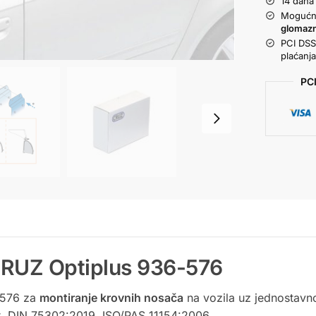
14 dana
Mogućno
glomaz
PCI DSS 
plaćanj
PCI
CRUZ Optiplus 936-576
-576 za
montiranje krovnih nosača
na vozila uz jednostavno
t, DIN 75302:2019, ISO/PAS 11154:2006.