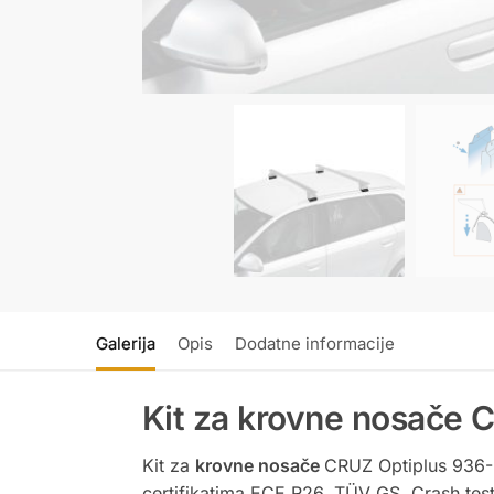
Galerija
Opis
Dodatne informacije
Kit za krovne nosače 
Kit za
krovne nosače
CRUZ Optiplus 936
certifikatima ECE R26, TÜV GS, Crash tes