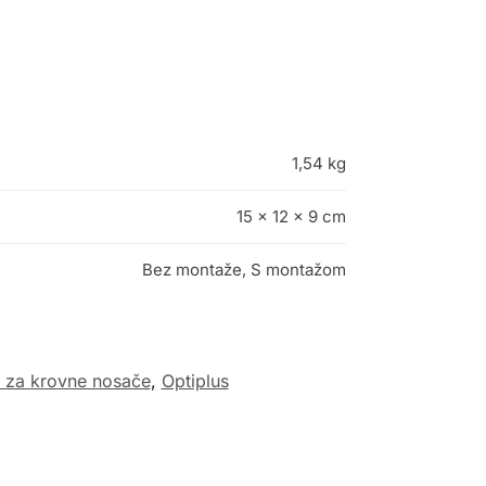
1,54 kg
15 × 12 × 9 cm
Bez montaže, S montažom
t za krovne nosače
,
Optiplus