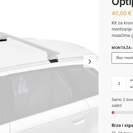
Opti
40,00
€
Kit za kro
montiranje
nosačima g
MONTAŽA
:
Bez mon
Samo 2 kom
zalihi!
Brza i sig