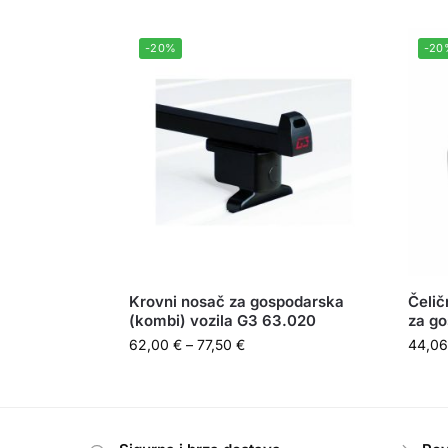
-20%
-20
Krovni nosač za gospodarska
Čelič
(kombi) vozila G3 63.020
za go
62,00
€
–
77,50
€
44,0