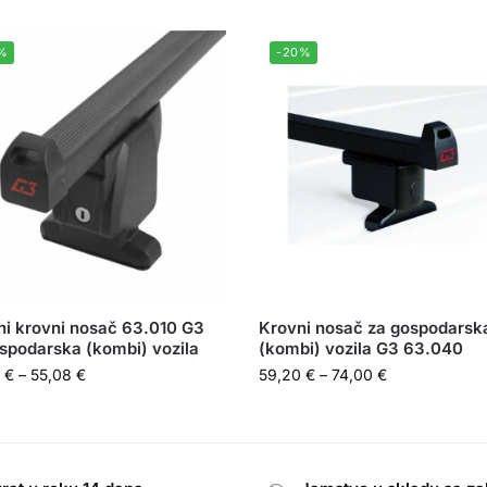
%
-20%
ni krovni nosač 63.010 G3
Krovni nosač za gospodarsk
spodarska (kombi) vozila
(kombi) vozila G3 63.040
6
€
–
55,08
€
59,20
€
–
74,00
€