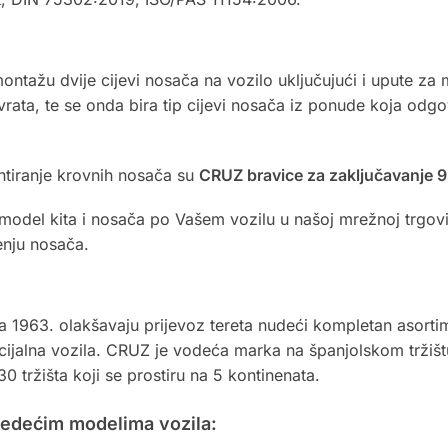
ntažu dvije cijevi nosača na vozilo uključujući i upute za 
vrata, te se onda bira tip cijevi nosača iz ponude koja odg
tiranje krovnih nosača su
CRUZ bravice za zaključavanje 
del kita i nosača po Vašem vozilu u našoj mrežnoj trgovin
enju nosača.
1963. olakšavaju prijevoz tereta nudeći kompletan asortima
cijalna vozila. CRUZ je vodeća marka na španjolskom tržišt
30 tržišta koji se prostiru na 5 kontinenata.
ljedećim modelima vozila: