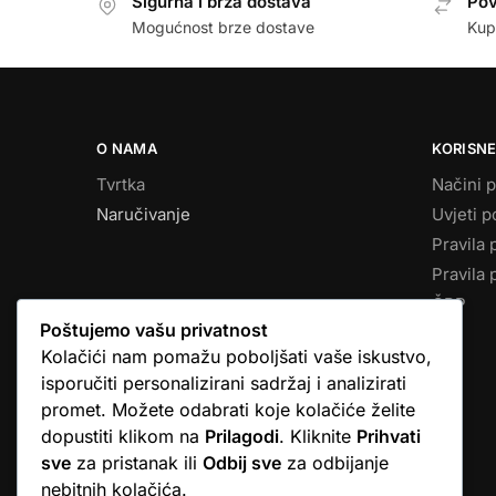
Sigurna i brza dostava
Pov
Mogućnost brze dostave
Kup
O NAMA
KORISNE
Tvrtka
Načini p
Naručivanje
Uvjeti p
Pravila 
Pravila 
ČPP
Poštujemo vašu privatnost
Kolačići nam pomažu poboljšati vaše iskustvo,
isporučiti personalizirani sadržaj i analizirati
promet. Možete odabrati koje kolačiće želite
dopustiti klikom na
Prilagodi
. Kliknite
Prihvati
sve
za pristanak ili
Odbij sve
za odbijanje
© Argus elektronika d.o.o.
nebitnih kolačića.