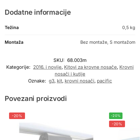
Dodatne informacije
Težina
0,5 kg
Montaža
Bez montaže, S montažom
SKU:
68.003m
Kategorije:
2016. i novije
,
Kitovi za krovne nosače
,
Krovni
nosači i kutije
Oznake:
g3
,
kit
,
krovni nosači
,
pacific
Povezani proizvodi
-20%
-20%
-20%