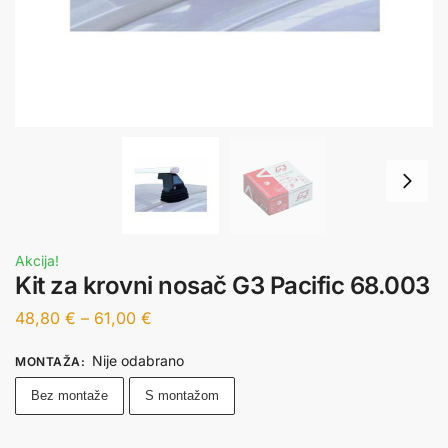
Akcija!
Kit za krovni nosač G3 Pacific 68.003
48,80
€
–
61,00
€
Nije odabrano
MONTAŽA
:
Bez montaže
S montažom