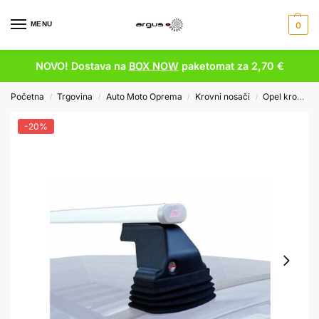
MENU
0
NOVO! Dostava na
BOX NOW
paketomat za 2,70 €
Početna
Trgovina
Auto Moto Oprema
Krovni nosači
Opel krovni nosači
/
/
/
/
-20%