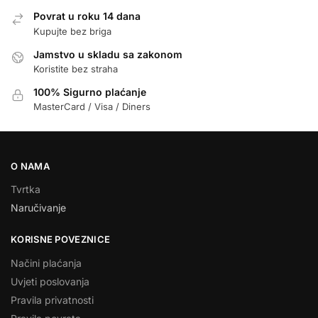
Povrat u roku 14 dana
Kupujte bez briga
Jamstvo u skladu sa zakonom
Koristite bez straha
100% Sigurno plaćanje
MasterCard / Visa / Diners
O NAMA
Tvrtka
Naručivanje
KORISNE POVEZNICE
Načini plaćanja
Uvjeti poslovanja
Pravila privatnosti