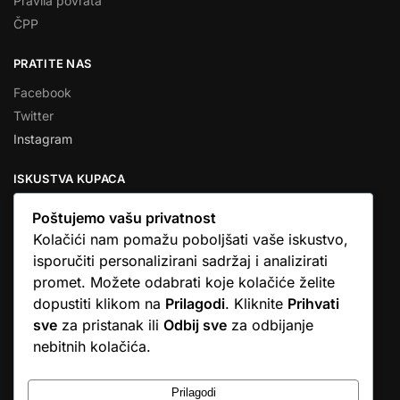
Pravila povrata
ČPP
PRATITE NAS
Facebook
Twitter
Instagram
ISKUSTVA KUPACA
Poštujemo vašu privatnost
Kolačići nam pomažu poboljšati vaše iskustvo,
isporučiti personalizirani sadržaj i analizirati
★★★★★
promet. Možete odabrati koje kolačiće želite
… Ono što me se dojmilo je ljudski pristup i njihova briga da
dopustiti klikom na
Prilagodi
. Kliknite
Prihvati
dobijem što sam naručio. U većini web shopova nitko vas ne
sve
za pristanak ili
Odbij sve
za odbijanje
zove, samo otkažu narudžbu. …
nebitnih kolačića.
Stjepan D.M.
© Argus elektronika d.o.o.
Prilagodi