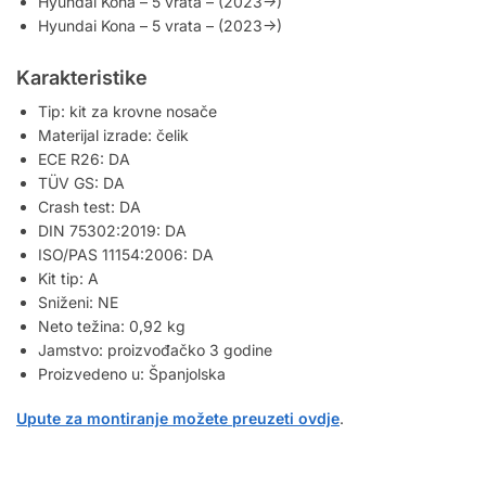
Hyundai Kona – 5 vrata – (2023->)
Hyundai Kona – 5 vrata – (2023->)
Karakteristike
Tip: kit za krovne nosače
Materijal izrade: čelik
ECE R26: DA
TÜV GS: DA
Crash test: DA
DIN 75302:2019: DA
ISO/PAS 11154:2006: DA
Kit tip: A
Sniženi: NE
Neto težina: 0,92 kg
Jamstvo: proizvođačko 3 godine
Proizvedeno u: Španjolska
Upute za montiranje možete preuzeti ovdje
.