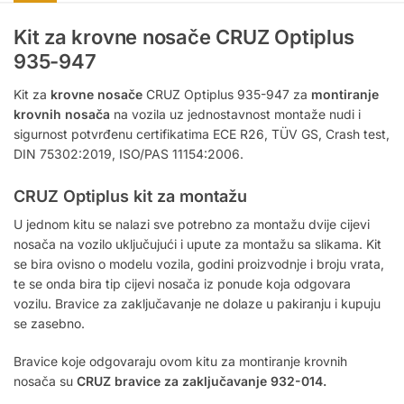
Kit za krovne nosače CRUZ Optiplus
935-947
Kit za
krovne nosače
CRUZ Optiplus 935-947 za
montiranje
krovnih nosača
na vozila uz jednostavnost montaže nudi i
sigurnost potvrđenu certifikatima ECE R26, TÜV GS, Crash test,
DIN 75302:2019, ISO/PAS 11154:2006.
CRUZ Optiplus kit za montažu
U jednom kitu se nalazi sve potrebno za montažu dvije cijevi
nosača na vozilo uključujući i upute za montažu sa slikama. Kit
se bira ovisno o modelu vozila, godini proizvodnje i broju vrata,
te se onda bira tip cijevi nosača iz ponude koja odgovara
vozilu. Bravice za zaključavanje ne dolaze u pakiranju i kupuju
se zasebno.
Bravice koje odgovaraju ovom kitu za montiranje krovnih
nosača su
CRUZ bravice za zaključavanje 932-014.