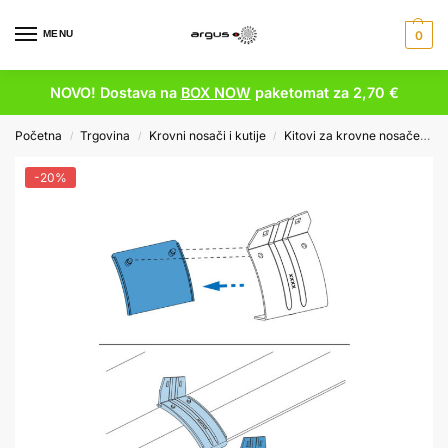
MENU
0
NOVO! Dostava na
BOX NOW
paketomat za 2,70 €
Početna
Trgovina
Krovni nosači i kutije
Kitovi za krovne nosače
K
/
/
/
-20%