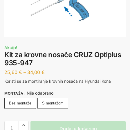
Akcija!
Kit za krovne nosače CRUZ Optiplus
935-947
25,60
€
–
34,00
€
Koristi se za montiranje krovnih nosača na Hyundai Kona
Nije odabrano
MONTAŽA
:
Bez montaže
S montažom
Dodaj u košaricu