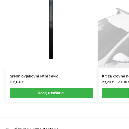
Srednjovjekovni ratni čekić
Kit za krovne 
136,04
€
23,20
€
–
29,00
Dodaj u košaricu