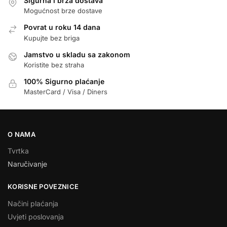
Sigurna i brza dostava
Mogućnost brze dostave
Povrat u roku 14 dana
Kupujte bez briga
Jamstvo u skladu sa zakonom
Koristite bez straha
100% Sigurno plaćanje
MasterCard / Visa / Diners
O NAMA
Tvrtka
Naručivanje
KORISNE POVEZNICE
Načini plaćanja
Uvjeti poslovanja