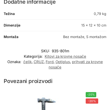
Dodatne informacije
Težina
0,79 kg
Dimenzije
15 × 12 × 10 cm
Montaža
Bez montaže, S montažom
SKU:
935-801m
Kategorija:
Kitovi za krovne nosače
Oznaka:
čelik
,
CRUZ
,
Ford
,
Optiplus
,
prihvati za krovne
nosače
Povezani proizvodi
-20%
-20%