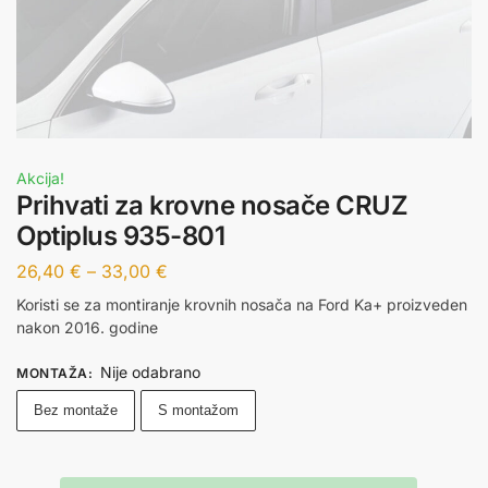
Akcija!
Prihvati za krovne nosače CRUZ
Optiplus 935-801
26,40
€
–
33,00
€
Koristi se za montiranje krovnih nosača na Ford Ka+ proizveden
nakon 2016. godine
Nije odabrano
MONTAŽA
:
Bez montaže
S montažom