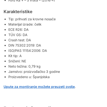
Ford Ka + – 5 vrata – (2016->)
Karakteristike
Tip: prihvati za krovne nosače
Materijal izrade: čelik
ECE R26: DA
TÜV GS: DA
Crash test: DA
DIN 75302:2019: DA
ISO/PAS 11154:2006: DA
Kit tip: A
Sniženi: NE
Neto težina: 0,79 kg
Jamstvo: proizvođačko 3 godine
Proizvedeno u: Španjolska
Upute za montiranje možete preuzeti ovdje
.