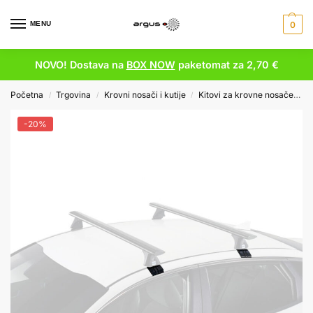
MENU
0
NOVO! Dostava na
BOX NOW
paketomat za 2,70 €
Početna
Trgovina
Krovni nosači i kutije
Kitovi za krovne nosače
P
/
/
/
-20%