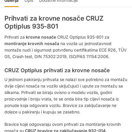
Galerija
Opis
Dodatne informacije
Prihvati za krovne nosače CRUZ
Optiplus 935-801
Prihvati za
krovne nosače
CRUZ Optiplus 935-801 za
montiranje krovnih nosača
na vozila uz jednostavnost
montaže nudi i sigurnost potvrđenu certifikatima ECE R26, TÜV
GS, Crash test, DIN 75302:2019, ISO/PAS 11154:2006.
CRUZ Optiplus prihvati za krovne nosače
U jednom pakiranju prihvata se nalazi sve potrebno za montažu
dvije cijevi nosača na vozilo uključujući i upute za montažu sa
slikama. Prihvati se biraju ovisno o modelu vozila, godini
proizvodnje i broju vrata, te se onda bira tip cijevi nosača iz
ponude koja odgovara vozilu. Bravice za zaključavanje ne
dolaze u pakiranju i kupuju se zasebno.
Bravice koje odgovaraju ovom prihvati za montiranje krovnih
nosača su
CRUZ bravice za zaključavanje 932-014.