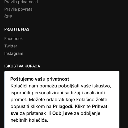
Pravila privatnosti
Pravila povrata
ČPP
PRATITE NAS
Facebook
Twitter
Instagram
ISKUSTVA KUPACA
Poštujemo vašu privatnost
Kolačići nam pomažu poboljšati vaše iskustvo,
isporučiti personalizirani sadržaj i analizirati
★★★★★
promet. Možete odabrati koje kolačiće želite
… Ono što me se dojmilo je ljudski pristup i njihova briga da
dopustiti klikom na
Prilagodi
. Kliknite
Prihvati
dobijem što sam naručio. U većini web shopova nitko vas ne
sve
za pristanak ili
Odbij sve
za odbijanje
zove, samo otkažu narudžbu. …
nebitnih kolačića.
Stjepan D.M.