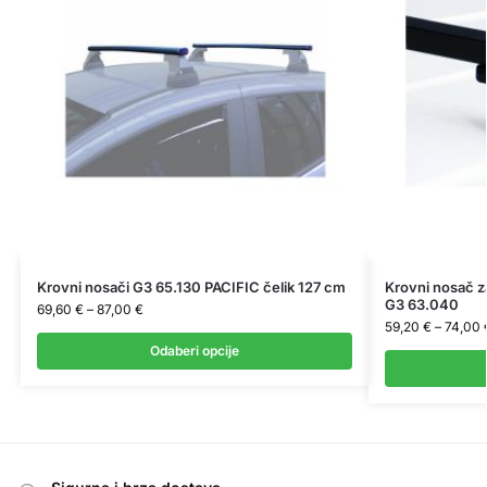
Krovni nosači G3 65.130 PACIFIC čelik 127 cm
Krovni nosač z
G3 63.040
69,60
€
–
87,00
€
59,20
€
–
74,00
Odaberi opcije