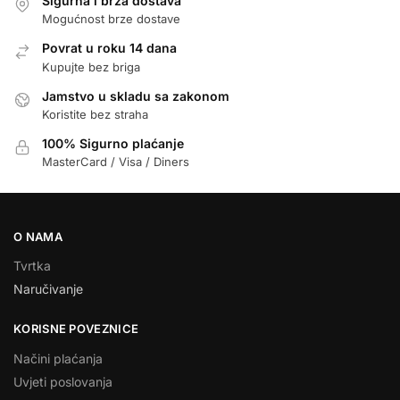
Sigurna i brza dostava
Mogućnost brze dostave
Povrat u roku 14 dana
Kupujte bez briga
Jamstvo u skladu sa zakonom
Koristite bez straha
100% Sigurno plaćanje
MasterCard / Visa / Diners
O NAMA
Tvrtka
Naručivanje
KORISNE POVEZNICE
Načini plaćanja
Uvjeti poslovanja