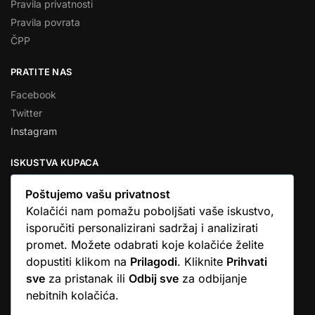
Pravila privatnosti
Pravila povrata
ČPP
PRATITE NAS
Facebook
Twitter
Instagram
ISKUSTVA KUPACA
Poštujemo vašu privatnost
Kolačići nam pomažu poboljšati vaše iskustvo,
isporučiti personalizirani sadržaj i analizirati
★★★★★
promet. Možete odabrati koje kolačiće želite
… Ono što me se dojmilo je ljudski pristup i njihova briga da
dopustiti klikom na
Prilagodi
. Kliknite
Prihvati
dobijem što sam naručio. U većini web shopova nitko vas ne
sve
za pristanak ili
Odbij sve
za odbijanje
zove, samo otkažu narudžbu. …
nebitnih kolačića.
Stjepan D.M.