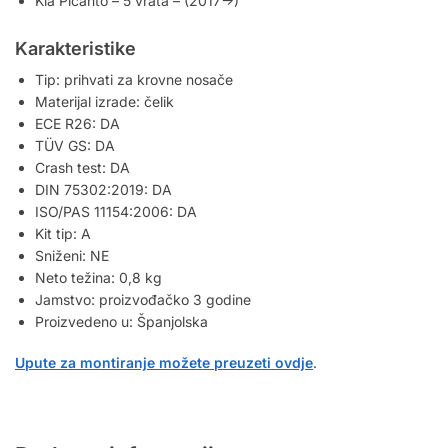
Kia Picanto – 5 vrata – (2017->)
Karakteristike
Tip: prihvati za krovne nosače
Materijal izrade: čelik
ECE R26: DA
TÜV GS: DA
Crash test: DA
DIN 75302:2019: DA
ISO/PAS 11154:2006: DA
Kit tip: A
Sniženi: NE
Neto težina: 0,8 kg
Jamstvo: proizvođačko 3 godine
Proizvedeno u: Španjolska
Upute za montiranje možete preuzeti ovdje
.