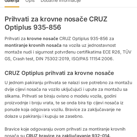
Galerija
Opis
Dodatne informacije
Prihvati za krovne nosače CRUZ
Optiplus 935-856
Prihvati za
krovne nosače
CRUZ Optiplus 935-856 za
montiranje krovnih nosača
na vozila uz jednostavnost
montaže nudi i sigurnost potvrđenu certifikatima ECE R26, TÜV
GS, Crash test, DIN 75302:2019, ISO/PAS 11154:2006.
CRUZ Optiplus prihvati za krovne nosače
U jednom pakiranju prihvata se nalazi sve potrebno za montažu
dvije cijevi nosača na vozilo uključujući i upute za montažu sa
slikama. Prihvati se biraju ovisno o modelu vozila, godini
proizvodnje i broju vrata, te se onda bira tip cijevi nosača iz
ponude koja odgovara vozilu. Bravice za zaključavanje ne
dolaze u pakiranju i kupuju se zasebno.
Bravice koje odgovaraju ovom prihvati za montiranje krovnih
nosača su
CRUZ bravice za zaključavanje 932-014.