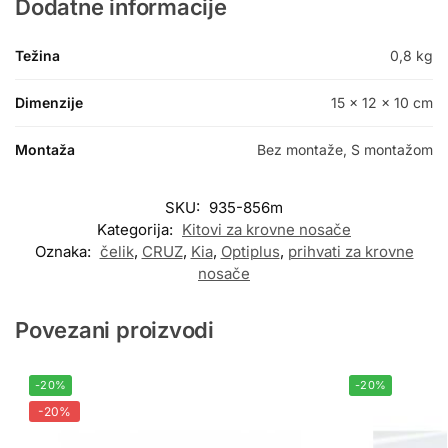
Dodatne informacije
Težina
0,8 kg
Dimenzije
15 × 12 × 10 cm
Montaža
Bez montaže, S montažom
SKU:
935-856m
Kategorija:
Kitovi za krovne nosače
Oznaka:
čelik
,
CRUZ
,
Kia
,
Optiplus
,
prihvati za krovne
nosače
Povezani proizvodi
-20%
-20%
-20%