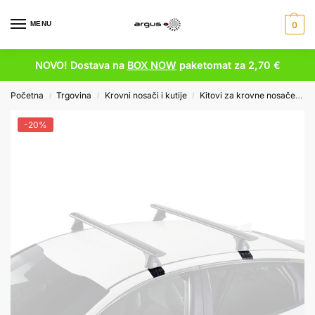
MENU
0
NOVO! Dostava na
BOX NOW
paketomat za 2,70 €
Početna
Trgovina
Krovni nosači i kutije
Kitovi za krovne nosače
P
/
/
/
-20%