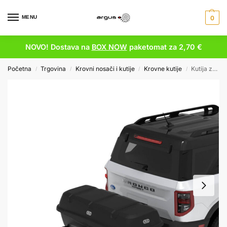
MENU
0
NOVO! Dostava na
BOX NOW
paketomat za 2,70 €
Početna
Trgovina
Krovni nosači i kutije
Krovne kutije
Kutija za kuku CRUZ Sector 400NT 940-539 rear box – crna mat
/
/
/
/