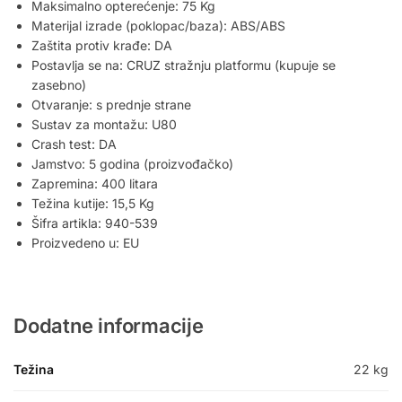
Maksimalno opterećenje: 75 Kg
Materijal izrade (poklopac/baza): ABS/ABS
Zaštita protiv krađe: DA
Postavlja se na: CRUZ stražnju platformu (kupuje se
zasebno)
Otvaranje: s prednje strane
Sustav za montažu: U80
Crash test: DA
Jamstvo: 5 godina (proizvođačko)
Zapremina: 400 litara
Težina kutije: 15,5 Kg
Šifra artikla: 940-539
Proizvedeno u: EU
Dodatne informacije
Težina
22 kg