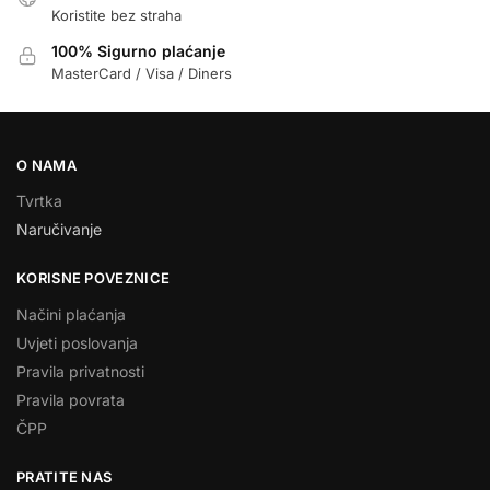
Koristite bez straha
100% Sigurno plaćanje
MasterCard / Visa / Diners
O NAMA
Tvrtka
Naručivanje
KORISNE POVEZNICE
Načini plaćanja
Uvjeti poslovanja
Pravila privatnosti
Pravila povrata
ČPP
PRATITE NAS