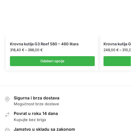
Krovna kutija G3 Reef 580 – 460 litara
Krovna kutija 
318,40
€
–
398,00
€
248,00
€
–
310,
Odaberi opcije
Sigurna i brza dostava
Mogućnost brze dostave
Povrat u roku 14 dana
Kupujte bez briga
Jamstvo u skladu sa zakonom