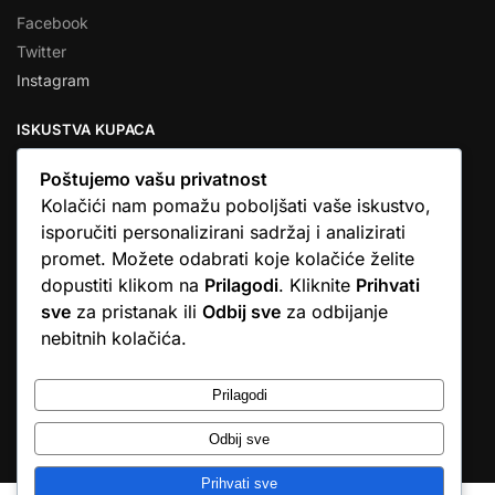
Facebook
Twitter
Instagram
ISKUSTVA KUPACA
Poštujemo vašu privatnost
Kolačići nam pomažu poboljšati vaše iskustvo,
isporučiti personalizirani sadržaj i analizirati
★★★★★
promet. Možete odabrati koje kolačiće želite
… Ono što me se dojmilo je ljudski pristup i njihova briga da
dopustiti klikom na
Prilagodi
. Kliknite
Prihvati
dobijem što sam naručio. U većini web shopova nitko vas ne
sve
za pristanak ili
Odbij sve
za odbijanje
zove, samo otkažu narudžbu. …
nebitnih kolačića.
Stjepan D.M.
© Argus elektronika d.o.o.
Prilagodi
Odbij sve
Prihvati sve