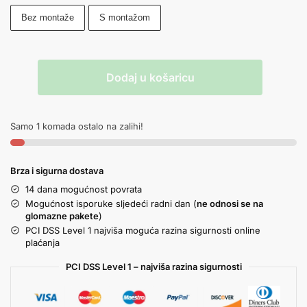
Bez montaže
S montažom
Dodaj u košaricu
Samo 1 komada ostalo na zalihi!
Brza i sigurna dostava
14 dana mogućnost povrata
Mogućnost isporuke sljedeći radni dan (
ne odnosi se na
glomazne pakete
)
PCI DSS Level 1 najviša moguća razina sigurnosti online
plaćanja
PCI DSS Level 1 – najviša razina sigurnosti