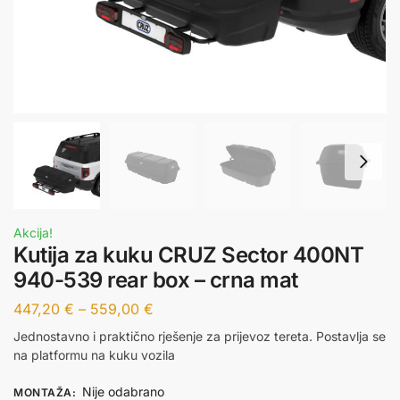
Akcija!
Kutija za kuku CRUZ Sector 400NT
940-539 rear box – crna mat
447,20
€
–
559,00
€
Jednostavno i praktično rješenje za prijevoz tereta. Postavlja se
na platformu na kuku vozila
Nije odabrano
MONTAŽA
: