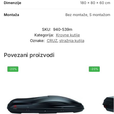
Dimenzije
180 × 80 × 60 cm
Montaža
Bez montaže, S montažom
SKU:
940-539m
Kategorija:
Krovne kutije
Oznake:
CRUZ
,
stražnja kutija
Povezani proizvodi
-20%
-20%