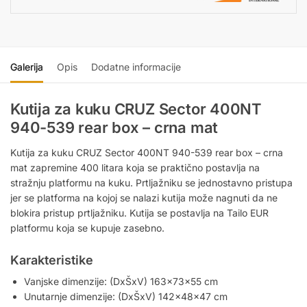
Galerija
Opis
Dodatne informacije
Kutija za kuku CRUZ Sector 400NT
940-539 rear box – crna mat
Kutija za kuku CRUZ Sector 400NT 940-539 rear box – crna
mat zapremine 400 litara koja se praktično postavlja na
stražnju platformu na kuku. Prtljažniku se jednostavno pristupa
jer se platforma na kojoj se nalazi kutija može nagnuti da ne
blokira pristup prtljažniku. Kutija se postavlja na Tailo EUR
platformu koja se kupuje zasebno.
Karakteristike
Vanjske dimenzije: (DxŠxV) 163x73x55 cm
Unutarnje dimenzije: (DxŠxV) 142x48x47 cm