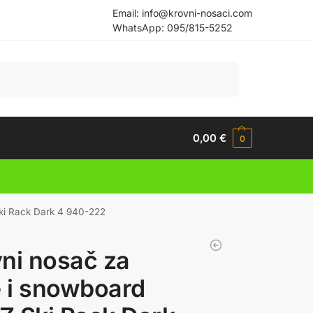
Email:
info@krovni-nosaci.com
WhatsApp:
095/815-5252
Pretraži
0,00
€
0
Ski Rack Dark 4 940-222
ni nosač za
e i snowboard