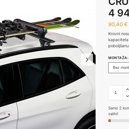
CRUZ
4 9
90,40
€
Krovni nos
kapaciteta
poboljšanu
MONTAŽA
:
Bez mon
Samo 2 kom
zalihi!