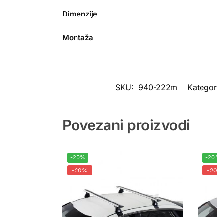
Dimenzije
Montaža
SKU:
940-222m
Kategor
Povezani proizvodi
-20%
-20
-20%
-2