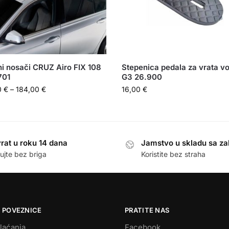
i nosači CRUZ Airo FIX 108
Stepenica pedala za vrata vo
701
G3 26.900
0
€
–
184,00
€
16,00
€
rat u roku 14 dana
Jamstvo u skladu sa z
ujte bez briga
Koristite bez straha
 POVEZNICE
PRATITE NAS
laćanja
Facebook