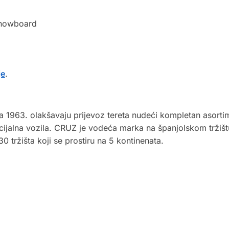
 snowboard
je
.
1963. olakšavaju prijevoz tereta nudeći kompletan asortima
cijalna vozila. CRUZ je vodeća marka na španjolskom tržišt
30 tržišta koji se prostiru na 5 kontinenata.