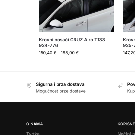
Krovni nosači CRUZ Airo T133
Krovn
924-776
925-
150,40
€
–
188,00
€
147,2
Sigurna i brza dostava
Pov
Mogućnost brze dostave
Kup
O NAMA
KORISNE
Tvrtka
Načini p