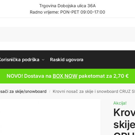
Trgovina Dobojska ulica 36A
Radno vrijeme: PON-PET 09:00-17:00
Korisnička podrška
Raskid ugovora
NOVO! Dostava na
BOX NOW
paketomat za 2,70 €
sači za skije/snowboard
Krovni nosač za skije i snowboard CRUZ 
/
Akcija!
Krov
skij