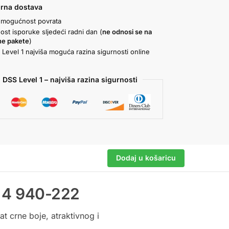
urna dostava
 mogućnost povrata
st isporuke sljedeći radni dan (
ne odnosi se na
ne pakete
)
Level 1 najviša moguća razina sigurnosti online
a
 DSS Level 1 – najviša razina sigurnosti
Dodaj u košaricu
k 4 940-222
t crne boje, atraktivnog i
.