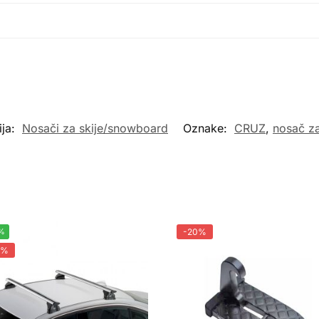
ija:
Nosači za skije/snowboard
Oznake:
CRUZ
,
nosač za
%
-20%
0%