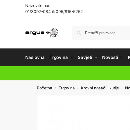
Nazovite nas
01/3097-084
ili
095/815-5252
Naslovna
Trgovina
Savjeti
Novosti
Početna
Trgovina
Krovni nosači i kutije
No
/
/
/