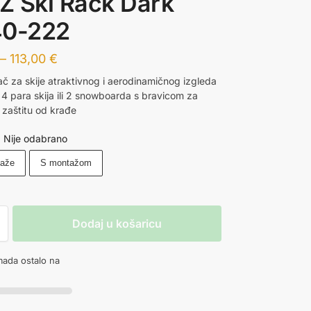
 Ski Rack Dark
40-222
–
113,00
€
ač za skije atraktivnog i aerodinamičnog izgleda
 4 para skija ili 2 snowboarda s bravicom za
 zaštitu od krađe
Nije odabrano
taže
S montažom
Dodaj u košaricu
ada ostalo na