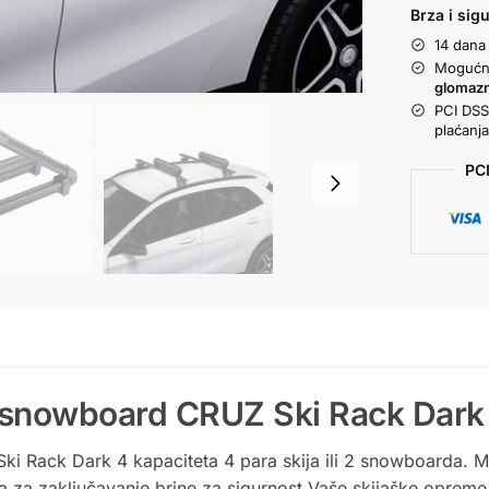
Brza i sig
14 dana
Mogućno
glomaz
PCI DSS 
plaćanj
PCI
 i snowboard CRUZ Ski Rack Dar
i Rack Dark 4 kapaciteta 4 para skija ili 2 snowboarda. Ma
 za zaključavanje brine za sigurnost Vaše skijaške opreme