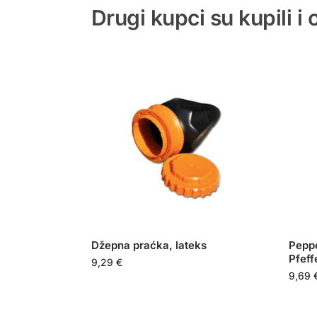
Drugi kupci su kupili i
Džepna praćka, lateks
Peppe
Pfeff
9,29
€
9,69