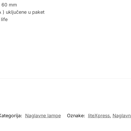
 x 60 mm
 ) uključene u paket
life
Kategorija:
Naglavne lampe
Oznake:
liteXpress
,
Naglavn