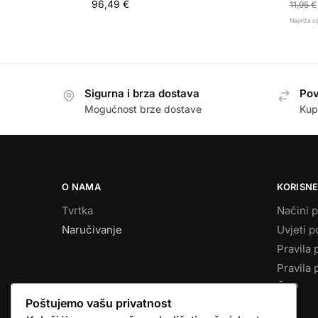
96,49
€
11,95
€
Najniža ci
Sigurna i brza dostava
Pov
Mogućnost brze dostave
Kup
O NAMA
KORISNE
Tvrtka
Načini p
Naručivanje
Uvjeti p
Pravila 
Pravila 
ČPP
Poštujemo vašu privatnost