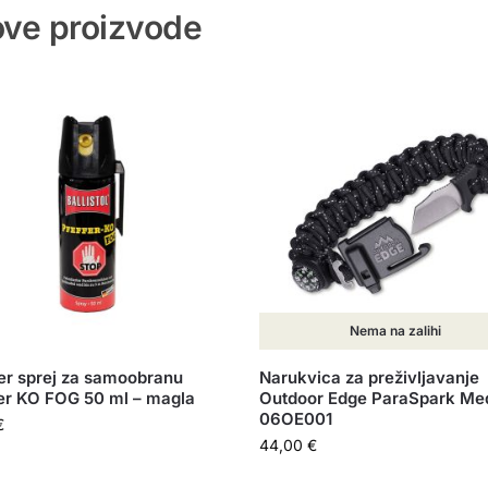
 ove proizvode
Nema na zalihi
r sprej za samoobranu
Narukvica za preživljavanje
er KO FOG 50 ml – magla
Outdoor Edge ParaSpark Me
06OE001
€
44,00
€