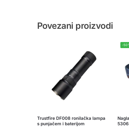
Povezani proizvodi
-50
Trustfire DF008 ronilačka lampa
Nagla
s punjačem i baterijom
5306