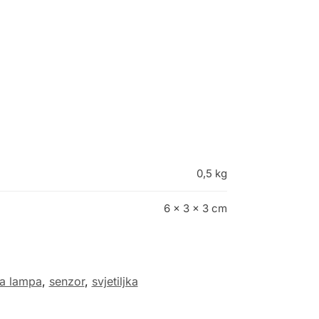
0,5 kg
6 × 3 × 3 cm
a lampa
,
senzor
,
svjetiljka