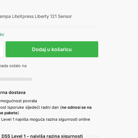
ampa LiteXpress Liberty 121 Sensor
ihi
Dodaj u košaricu
ada ostalo na
urna dostava
 mogućnost povrata
st isporuke sljedeći radni dan (
ne odnosi se na
ne pakete
)
Level 1 najviša moguća razina sigurnosti online
a
 DSS Level 1 – najviša razina sigurnosti