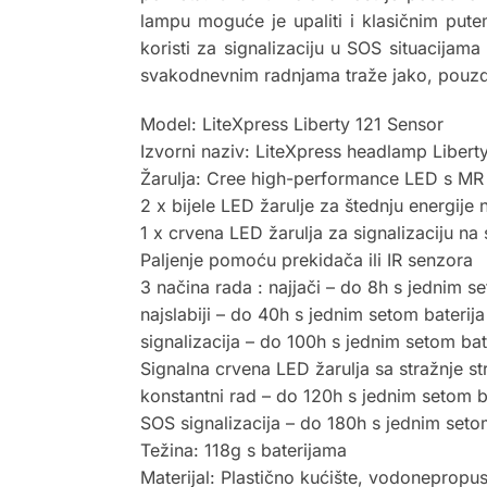
lampu moguće je upaliti i klasičnim pute
koristi za signalizaciju u SOS situacijam
svakodnevnim radnjama traže jako, pouzda
Model: LiteXpress Liberty 121 Sensor
Izvorni naziv: LiteXpress headlamp Libert
Žarulja: Cree high-performance LED s MR
2 x bijele LED žarulje za štednju energije 
1 x crvena LED žarulja za signalizaciju na s
Paljenje pomoću prekidača ili IR senzora
3 načina rada : najjači – do 8h s jednim se
najslabiji – do 40h s jednim setom baterija
signalizacija – do 100h s jednim setom bat
Signalna crvena LED žarulja sa stražnje st
konstantni rad – do 120h s jednim setom b
SOS signalizacija – do 180h s jednim seto
Težina: 118g s baterijama
Materijal: Plastično kućište, vodoneprop