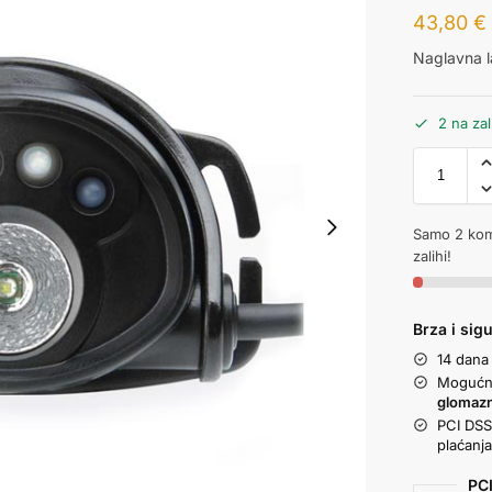
43,80
€
Naglavna l
2 na zal
Samo 2 kom
zalihi!
Brza i sig
14 dana
Mogućno
glomaz
PCI DSS 
plaćanj
PCI