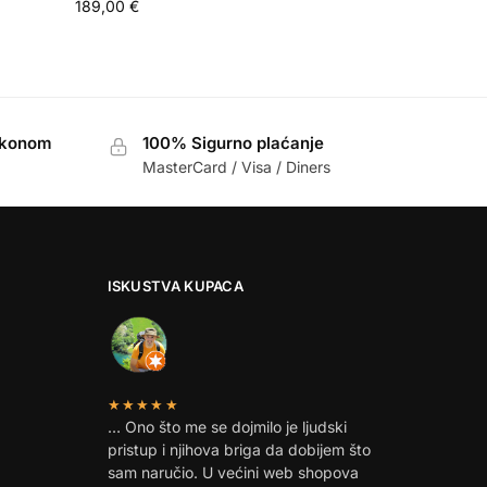
189,00
€
akonom
100% Sigurno plaćanje
MasterCard / Visa / Diners
ISKUSTVA KUPACA
★★★★★
… Ono što me se dojmilo je ljudski
pristup i njihova briga da dobijem što
sam naručio. U većini web shopova