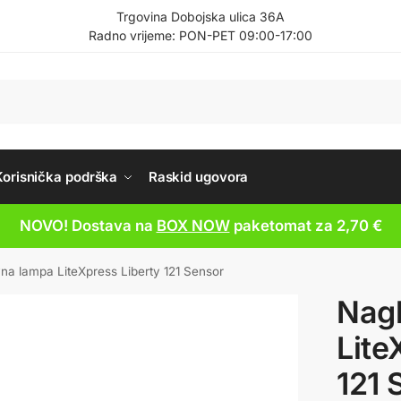
Trgovina Dobojska ulica 36A
Radno vrijeme: PON-PET 09:00-17:00
Korisnička podrška
Raskid ugovora
NOVO! Dostava na
BOX NOW
paketomat za 2,70 €
na lampa LiteXpress Liberty 121 Sensor
Nag
Lite
121 