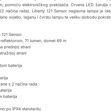
m, pomoću elektroničkog prekidača. Crvena LED žarulja na 
a (2 načina rada). Liberty 121 Sensor naglavna lampa je id
no svjetlo, laganu i čvrstu lampu te veliku slobodu pokre
y 121 Sensor
 reflektorom, 71 lumen, domet 69 m
na prednjoj strani
tražnjoj strani
tom baterija
erija
rane s 2 načina rada :
aterija
m baterija
usno po IPX4 standardu