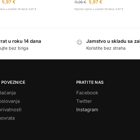
5,97
€
5,97
€
11,95
€
jena u zadnjih 30 dana:
5,97
€
Najniža cijena u zadnjih 30 dana:
5,97
€
rat u roku 14 dana
Jamstvo u skladu sa z
ujte bez briga
Koristite bez straha
 POVEZNICE
PRATITE NAS
laćanja
Facebook
oslovanja
Twitter
privatnosti
Instagram
povrata