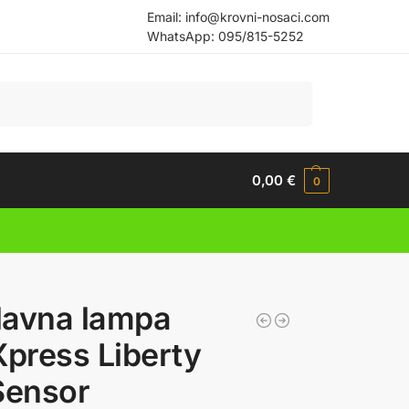
Email:
info@krovni-nosaci.com
WhatsApp:
095/815-5252
Pretraži
0,00
€
0
lavna lampa
Xpress Liberty
Sensor