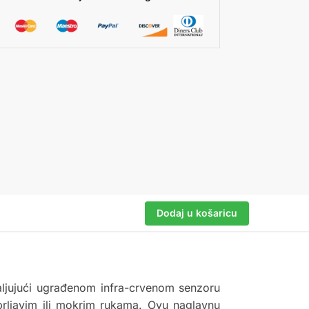
Dodaj u košaricu
aljujući ugrađenom infra-crvenom senzoru
prljavim ili mokrim rukama. Ovu naglavnu