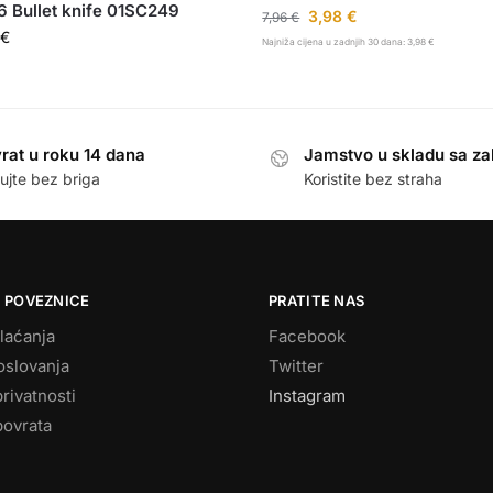
 Bullet knife 01SC249
3,98
€
7,96
€
€
Najniža cijena u zadnjih 30 dana:
3,98
€
rat u roku 14 dana
Jamstvo u skladu sa z
ujte bez briga
Koristite bez straha
 POVEZNICE
PRATITE NAS
laćanja
Facebook
oslovanja
Twitter
privatnosti
Instagram
povrata