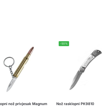
-50%
opni nož privjesak Magnum
Nož rasklopni PK9810