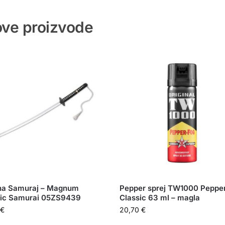
 ove proizvode
na Samuraj – Magnum
Pepper sprej TW1000 Peppe
sic Samurai 05ZS9439
Classic 63 ml – magla
€
20,70
€