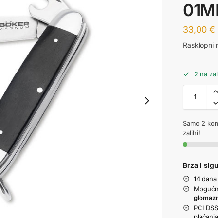
01M
33,00
€
Rasklopni
2 na zal
Samo 2 kom
zalihi!
Brza i sig
14 dana
Mogućno
glomaz
PCI DSS 
plaćanj