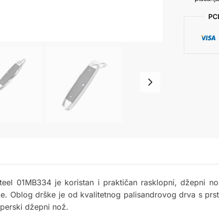
PCI
el 01MB334 je koristan i praktičan rasklopni, džepni no
ke. Oblog drške je od kvalitetnog palisandrovog drva s prs
amperski džepni nož.