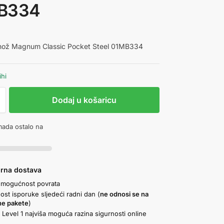
B334
 nož Magnum Classic Pocket Steel 01MB334
ihi
Dodaj u košaricu
ada ostalo na
urna dostava
 mogućnost povrata
st isporuke sljedeći radni dan (
ne odnosi se na
ne pakete
)
Level 1 najviša moguća razina sigurnosti online
a