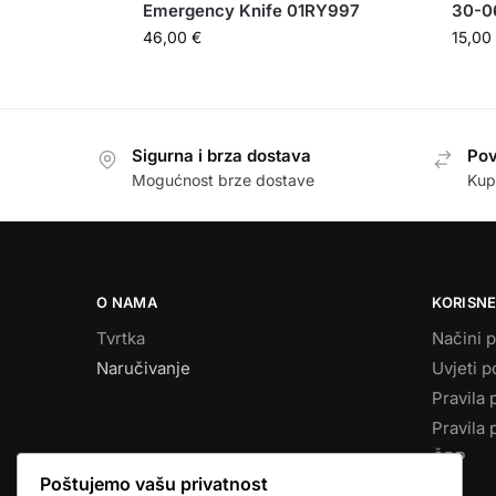
Emergency Knife 01RY997
30-06
46,00
€
15,00
Sigurna i brza dostava
Pov
Mogućnost brze dostave
Kup
O NAMA
KORISNE
Tvrtka
Načini p
Naručivanje
Uvjeti p
Pravila 
Pravila 
ČPP
Poštujemo vašu privatnost