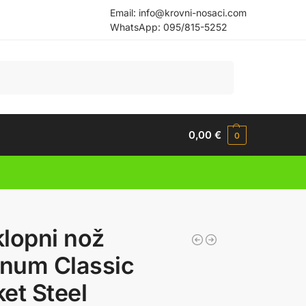
Email:
info@krovni-nosaci.com
WhatsApp:
095/815-5252
Pretraži
0,00
€
0
lopni nož
num Classic
et Steel