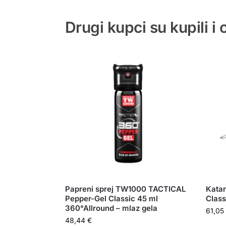
Drugi kupci su kupili i
Papreni sprej TW1000 TACTICAL
Kata
Pepper-Gel Classic 45 ml
Clas
360°Allround – mlaz gela
61,05
48,44
€