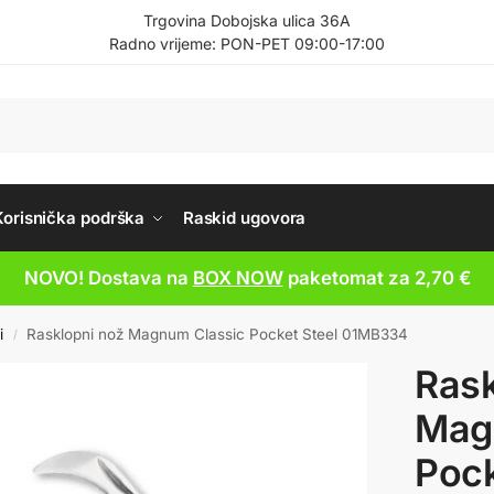
Trgovina Dobojska ulica 36A
Radno vrijeme: PON-PET 09:00-17:00
Korisnička podrška
Raskid ugovora
NOVO! Dostava na
BOX NOW
paketomat za 2,70 €
i
Rasklopni nož Magnum Classic Pocket Steel 01MB334
/
Rask
Mag
Pock