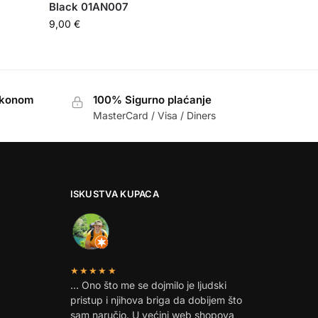
Black 01AN007
9,00
€
akonom
100% Sigurno plaćanje
MasterCard / Visa / Diners
ISKUSTVA KUPACA
★★★★★
… Ono što me se dojmilo je ljudski
pristup i njihova briga da dobijem što
sam naručio. U većini web shopova