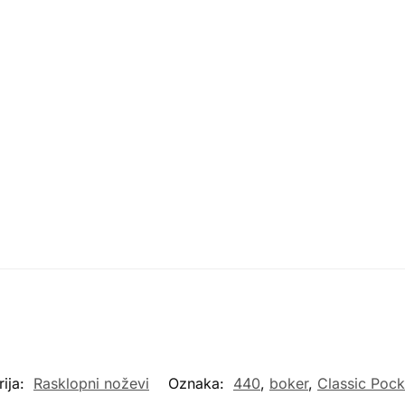
rija:
Rasklopni noževi
Oznaka:
440
,
boker
,
Classic Pock