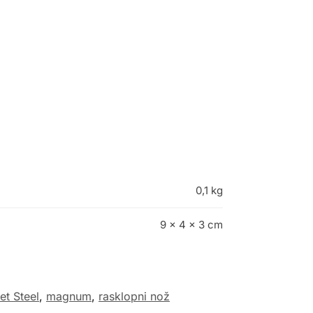
0,1 kg
9 × 4 × 3 cm
et Steel
,
magnum
,
rasklopni nož