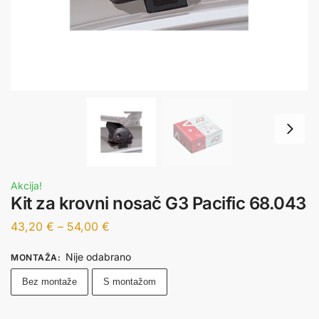
Akcija!
Kit za krovni nosač G3 Pacific 68.043
43,20
€
–
54,00
€
Nije odabrano
MONTAŽA
:
Bez montaže
S montažom