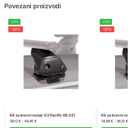
Povezani proizvodi
-20%
-20%
-20%
-20%
Kit za krovni nosač G3 Pacific 68.021
Kit za krovni n
39,12
€
–
48,90
€
28,88
€
–
36,10
€