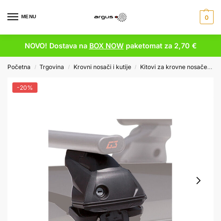
MENU
0
NOVO! Dostava na
BOX NOW
paketomat za 2,70 €
Početna
Trgovina
Krovni nosači i kutije
Kitovi za krovne nosače
K
/
/
/
-20%