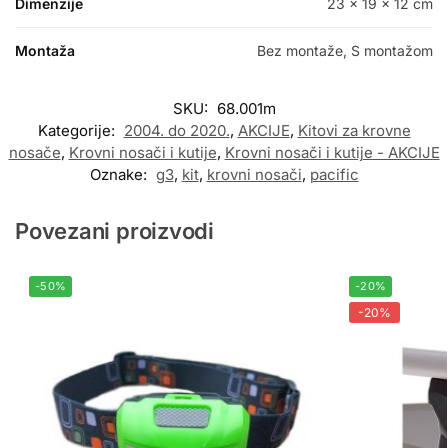
Dimenzije
23 × 19 × 12 cm
Montaža
Bez montaže, S montažom
SKU:
68.001m
Kategorije:
2004. do 2020.
,
AKCIJE
,
Kitovi za krovne
nosače
,
Krovni nosači i kutije
,
Krovni nosači i kutije - AKCIJE
Oznake:
g3
,
kit
,
krovni nosači
,
pacific
Povezani proizvodi
-50%
-20%
-20%