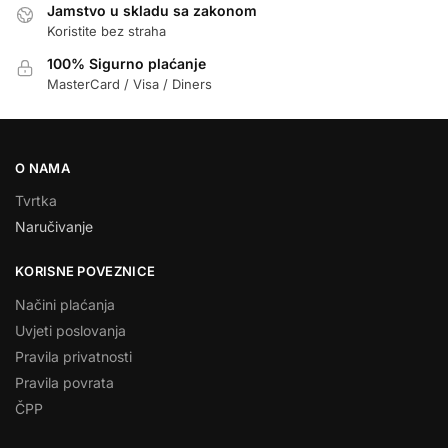
Jamstvo u skladu sa zakonom
Koristite bez straha
100% Sigurno plaćanje
MasterCard / Visa / Diners
O NAMA
Tvrtka
Naručivanje
KORISNE POVEZNICE
Načini plaćanja
Uvjeti poslovanja
Pravila privatnosti
Pravila povrata
ČPP