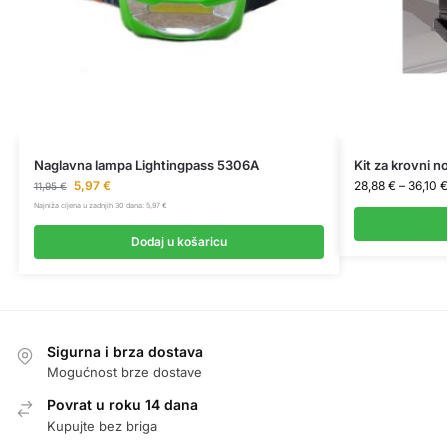
Naglavna lampa Lightingpass 5306A
Kit za krovni n
5,97
€
28,88
€
–
36,10
€
11,95
€
Najniža cijena u zadnjih 30 dana:
5,97
€
Dodaj u košaricu
Sigurna i brza dostava
Mogućnost brze dostave
Povrat u roku 14 dana
Kupujte bez briga