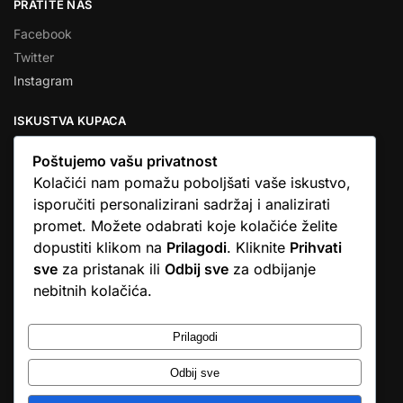
PRATITE NAS
Facebook
Twitter
Instagram
ISKUSTVA KUPACA
Poštujemo vašu privatnost
Kolačići nam pomažu poboljšati vaše iskustvo,
isporučiti personalizirani sadržaj i analizirati
★★★★★
promet. Možete odabrati koje kolačiće želite
… Ono što me se dojmilo je ljudski pristup i njihova briga da
dopustiti klikom na
Prilagodi
. Kliknite
Prihvati
dobijem što sam naručio. U većini web shopova nitko vas ne
sve
za pristanak ili
Odbij sve
za odbijanje
zove, samo otkažu narudžbu. …
nebitnih kolačića.
Stjepan D.M.
© Argus elektronika d.o.o.
Prilagodi
Odbij sve