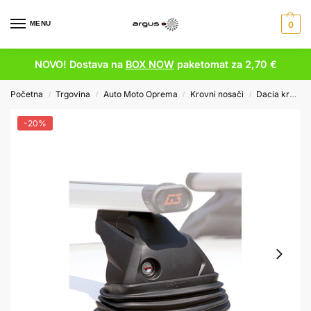
MENU
0
NOVO! Dostava na
BOX NOW
paketomat za 2,70 €
Početna
Trgovina
Auto Moto Oprema
Krovni nosači
Dacia krovni nosači
/
/
/
/
-20%