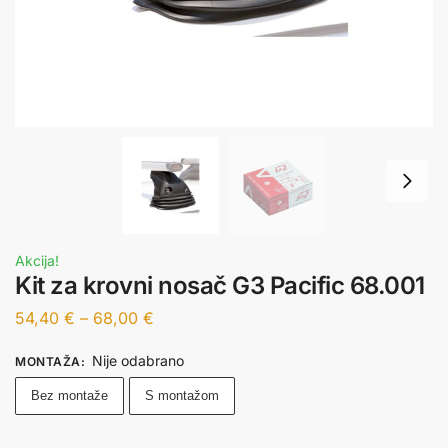
Akcija!
Kit za krovni nosač G3 Pacific 68.001
54,40
€
–
68,00
€
Nije odabrano
MONTAŽA
:
Bez montaže
S montažom