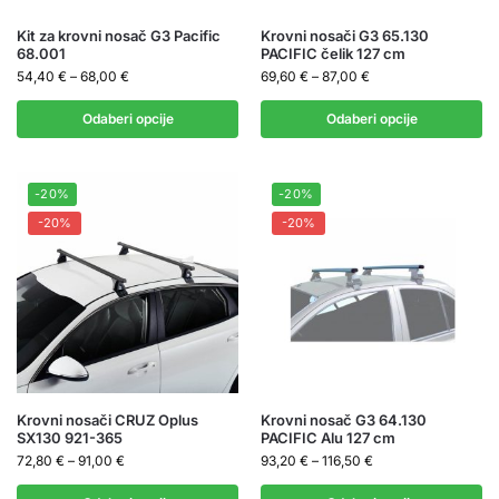
Kit za krovni nosač G3 Pacific
Krovni nosači G3 65.130
68.001
PACIFIC čelik 127 cm
54,40
€
–
68,00
€
69,60
€
–
87,00
€
Odaberi opcije
Odaberi opcije
-20%
-20%
-20%
-20%
Krovni nosači CRUZ Oplus
Krovni nosač G3 64.130
SX130 921-365
PACIFIC Alu 127 cm
72,80
€
–
91,00
€
93,20
€
–
116,50
€