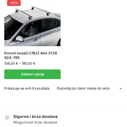
-20%
Krovni nosači CRUZ Airo X128
924-785
156,00
€
–
195,00
€
Odaberi opcije
Prikazuje se svih 8 rezultata
Sigurna i brza dostava
Mogućnost brze dostave