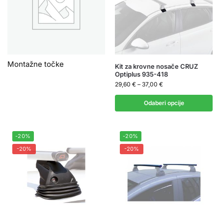
Montažne točke
Kit za krovne nosače CRUZ
Optiplus 935-418
29,60
€
–
37,00
€
Odaberi opcije
-20%
-20%
-20%
-20%