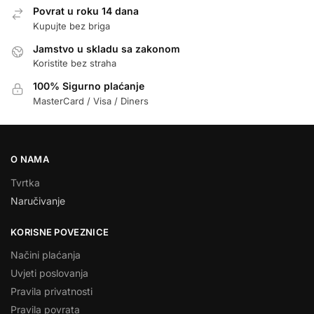
Povrat u roku 14 dana
Kupujte bez briga
Jamstvo u skladu sa zakonom
Koristite bez straha
100% Sigurno plaćanje
MasterCard / Visa / Diners
O NAMA
Tvrtka
Naručivanje
KORISNE POVEZNICE
Načini plaćanja
Uvjeti poslovanja
Pravila privatnosti
Pravila povrata