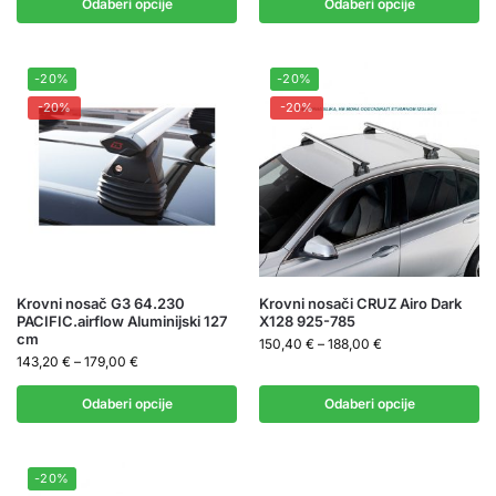
Odaberi opcije
Odaberi opcije
-20%
-20%
-20%
-20%
Krovni nosač G3 64.230
Krovni nosači CRUZ Airo Dark
PACIFIC.airflow Aluminijski 127
X128 925-785
cm
150,40
€
–
188,00
€
143,20
€
–
179,00
€
Odaberi opcije
Odaberi opcije
-20%