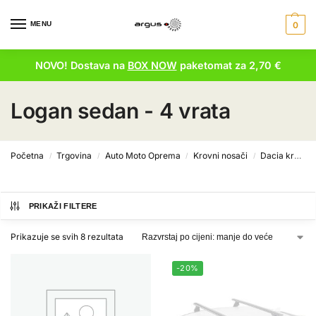
MENU
0
NOVO! Dostava na
BOX NOW
paketomat za 2,70 €
Logan sedan - 4 vrata
Početna
Trgovina
Auto Moto Oprema
Krovni nosači
Dacia krovni nosači
/
/
/
/
PRIKAŽI FILTERE
Prikazuje se svih 8 rezultata
-20%