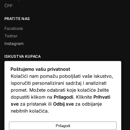
ČPP
PRATITE NAS
Facebook
Twitter
Instagram
ISKUSTVA KUPACA
Poštujemo vašu privatnost
Kolačići nam pomažu poboljšati vaše iskustvo,
isporučiti personalizirani sadržaj i analizirati
★★★★★
promet. Možete odabrati koje kolačiće želite
… Ono što me se dojmilo je ljudski pristup i njihova briga da
dopustiti klikom na
Prilagodi
. Kliknite
Prihvati
dobijem što sam naručio. U većini web shopova nitko vas ne
sve
za pristanak ili
Odbij sve
za odbijanje
zove, samo otkažu narudžbu. …
nebitnih kolačića.
Stjepan D.M.
© Argus elektronika d.o.o.
Prilagodi