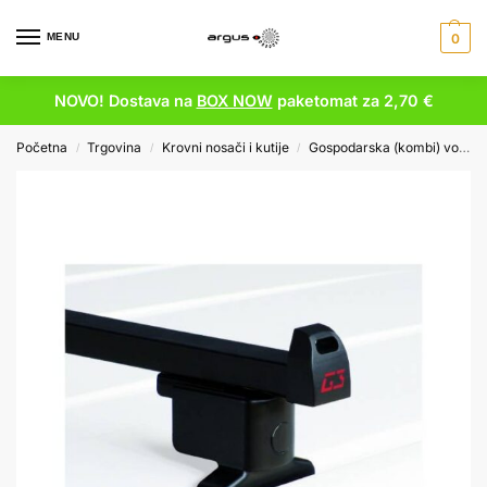
MENU
0
NOVO! Dostava na
BOX NOW
paketomat za 2,70 €
Početna
Trgovina
Krovni nosači i kutije
Gospodarska (kombi) vozila
/
/
/