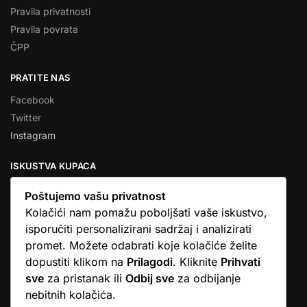
Pravila privatnosti
Pravila povrata
ČPP
PRATITE NAS
Facebook
Twitter
Instagram
ISKUSTVA KUPACA
Poštujemo vašu privatnost
Kolačići nam pomažu poboljšati vaše iskustvo,
isporučiti personalizirani sadržaj i analizirati
★★★★★
promet. Možete odabrati koje kolačiće želite
… Ono što me se dojmilo je ljudski pristup i njihova briga da
dopustiti klikom na
Prilagodi
. Kliknite
Prihvati
dobijem što sam naručio. U većini web shopova nitko vas ne
sve
za pristanak ili
Odbij sve
za odbijanje
zove, samo otkažu narudžbu. …
nebitnih kolačića.
Stjepan D.M.