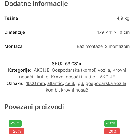
Dodatne informacije
Težina
4,9 kg
Dimenzije
179 × 11 × 10 cm
Montaža
Bez montaže, S montažom
SKU:
63.031m
Kategorije:
AKCIJE
,
Gospodarska (kombi) vozila
,
Krovni
nosači i kutije
,
Krovni nosači i kutije - AKCIJE
Oznaka:
1600 mm
,
atlantic
,
čelik
,
g3
,
gospodarska vozila
,
kombi
,
krovni nosač
Povezani proizvodi
-20%
-20%
-20%
-20%