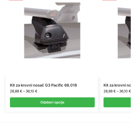
Kit za krovni nosač G3 Pacific 68.018
Kit za krovni n
28,88
€
–
36,10
€
28,88
€
–
36,10
€
Odaberi opcije