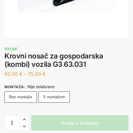
Akcija!
Krovni nosač za gospodarska
(kombi) vozila G3 63.031
60,00
€
–
75,00
€
Nije odabrano
MONTAŽA
:
Bez montaže
S montažom
Dodaj u košaricu