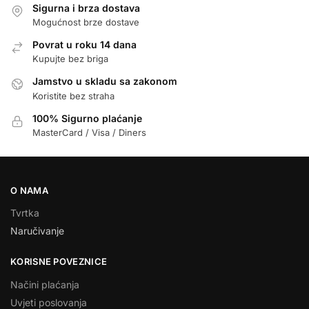
Sigurna i brza dostava
Mogućnost brze dostave
Povrat u roku 14 dana
Kupujte bez briga
Jamstvo u skladu sa zakonom
Koristite bez straha
100% Sigurno plaćanje
MasterCard / Visa / Diners
O NAMA
Tvrtka
Naručivanje
KORISNE POVEZNICE
Načini plaćanja
Uvjeti poslovanja