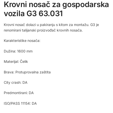
Krovni nosač za gospodarska
vozila G3 63.031
Krovni nosač dolazi u pakiranju s kitom za montažu. G3 je
renomirani talijanski proizvođač krovnih nosača.
Karakteristike nosača:
Dužina: 1600 mm
Materijal: Čelik
Brava: Protuprovalna zaštita
City crash: DA
Predmontirani: DA
ISO/PASS 11154: DA