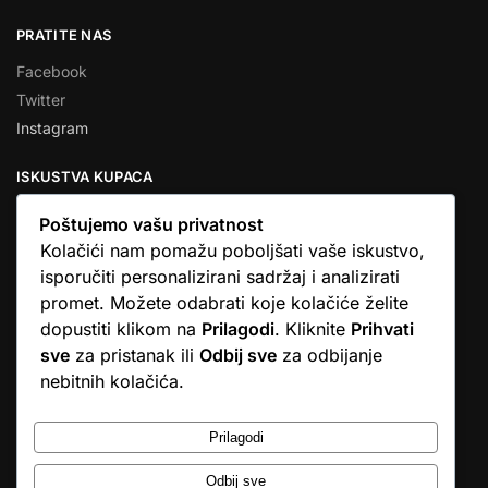
PRATITE NAS
Facebook
Twitter
Instagram
ISKUSTVA KUPACA
Poštujemo vašu privatnost
Kolačići nam pomažu poboljšati vaše iskustvo,
isporučiti personalizirani sadržaj i analizirati
★★★★★
promet. Možete odabrati koje kolačiće želite
… Ono što me se dojmilo je ljudski pristup i njihova briga da
dopustiti klikom na
Prilagodi
. Kliknite
Prihvati
dobijem što sam naručio. U većini web shopova nitko vas ne
sve
za pristanak ili
Odbij sve
za odbijanje
zove, samo otkažu narudžbu. …
nebitnih kolačića.
Stjepan D.M.
© Argus elektronika d.o.o.
Prilagodi
Odbij sve