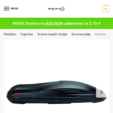
MENU
0
NOVO! Dostava na
BOX NOW
paketomat za 2,70 €
Početna
Trgovina
Krovni nosači i kutije
Krovne kutije
Krovna kutija G3 Reef 580 – 460 litara
/
/
/
/