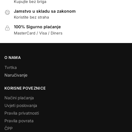
Kupujte bez briga
Jamstvo u skladu sa zakonom
Koristite bez straha
100% Sigurno plaćanje
MasterCard / Visa / Diners
O NAMA
Tvrtka
Naručivanje
KORISNE POVEZNICE
Načini plaćanja
Uvjeti poslovanja
Pravila privatnosti
Pravila povrata
ČPP