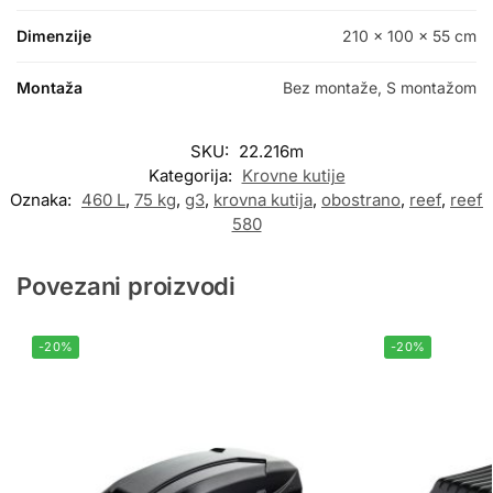
Dimenzije
210 × 100 × 55 cm
Montaža
Bez montaže, S montažom
SKU:
22.216m
Kategorija:
Krovne kutije
Oznaka:
460 L
,
75 kg
,
g3
,
krovna kutija
,
obostrano
,
reef
,
reef
580
Povezani proizvodi
-20%
-20%