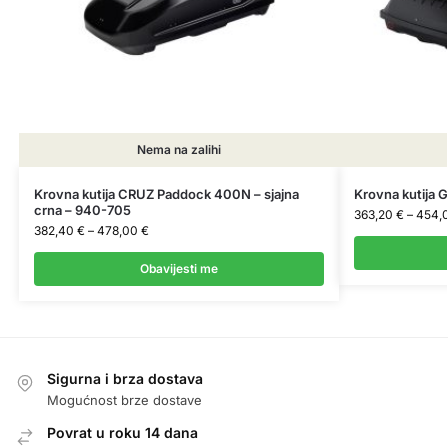
Nema na zalihi
Krovna kutija CRUZ Paddock 400N – sjajna
Krovna kutija G
crna – 940-705
363,20
€
–
454,
382,40
€
–
478,00
€
Obavijesti me
Sigurna i brza dostava
Mogućnost brze dostave
Povrat u roku 14 dana