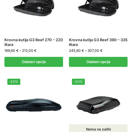
Krovna kutija G3 Reef 270 – 220
Krovna kutija G3 Reef 390 – 335
litara
litara
169,60
€
–
212,00
€
245,60
€
–
307,00
€
Odaberi opcije
Odaberi opcije
-20%
-20%
Nema na zalihi