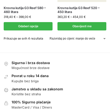
Krovna kutija G3 Reef 580 –
Krovna kutija G3 Reef 520 –
460 litara
450 litara
318,40
€
–
398,00
€
363,20
€
–
454,00
€
Odaberi opcije
Obavijesti me
Prikazuje se svih 4 rezultata
Sigurna i brza dostava
Mogućnost brze dostave
Povrat u roku 14 dana
Kupujte bez briga
Jamstvo u skladu sa zakonom
Koristite bez straha
100% Sigurno plaćanje
MasterCard / Visa / Diners