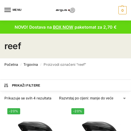
MENU
0
NOVO! Dostava na
BOX NOW
paketomat za 2,70 €
reef
Početna
Trgovina
Proizvodi označeni “reef”
/
/
PRIKAŽI FILTERE
Prikazuje se svih 4 rezultata
-20%
-20%