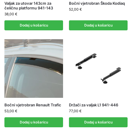
Valjak za utovar 143cm za
Bočni vjetrobran Škoda Kodiaq
čeličnu platformu 941-143
52,00
€
38,00
€
Dodaj u košaricu
Dodaj u košaricu
Bočni vjetrobran Renault Trafic
Držači za valjak L1 941-446
53,00
€
77,00
€
Dodaj u košaricu
Dodaj u košaricu