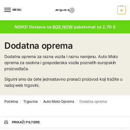
MENU
0
NOVO! Dostava na
BOX NOW
paketomat za 2,70 €
Dodatna oprema
Dodatna oprema za razna vozila i raznu namjenu. Auto Moto
oprema za osobna i gospodarska vozila poznatih europskih
proizvođača.
Sigurni smo da ćete jednostavno pronaći proizvod koji tražite u
našoj web trgovini.
Početna
Trgovina
Auto Moto Oprema
Dodatna oprema
/
/
/
PRIKAŽI FILTERE