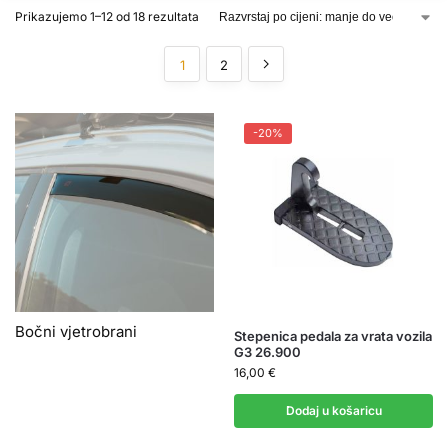
Prikazujemo 1–12 od 18 rezultata
1
2
-20%
Bočni vjetrobrani
Stepenica pedala za vrata vozila
G3 26.900
16,00
€
Dodaj u košaricu