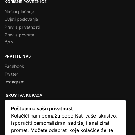
KORISNE POVEZNICE
Načini plaćanja
Uvjeti poslovanja
Pravila privatnosti
Pravila povrata
ČPP
PRATITE NAS
Facebook
Twitter
Instagram
ISKUSTVA KUPACA
Poštujemo vašu privatnost
Kolačići nam pomažu poboljšati vaše iskustvo,
isporučiti personalizirani sadržaj i analizirati
★★★★★
promet. Možete odabrati koje kolačiće želite
… Ono što me se dojmilo je ljudski pristup i njihova briga da