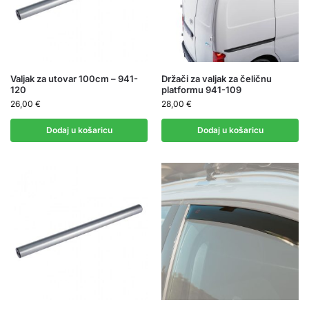
Valjak za utovar 100cm – 941-
Držači za valjak za čeličnu
120
platformu 941-109
26,00
€
28,00
€
Dodaj u košaricu
Dodaj u košaricu