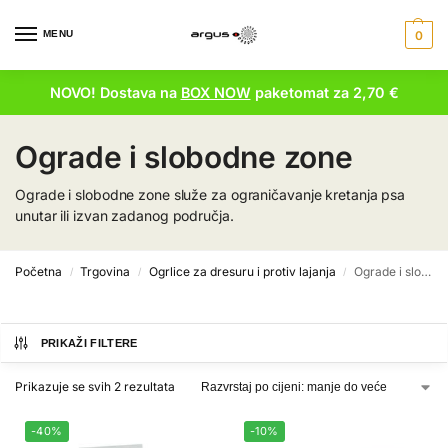
MENU
0
NOVO! Dostava na
BOX NOW
paketomat za 2,70 €
Ograde i slobodne zone
Ograde i slobodne zone služe za ograničavanje kretanja psa
unutar ili izvan zadanog područja.
Početna
Trgovina
Ogrlice za dresuru i protiv lajanja
Ograde i slobodne zone
/
/
/
PRIKAŽI FILTERE
Prikazuje se svih 2 rezultata
-40%
-10%