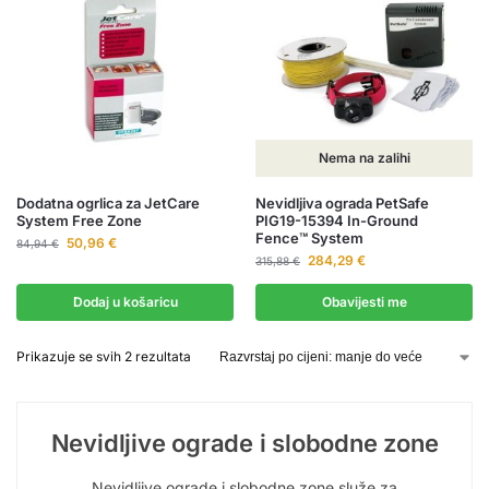
Nema na zalihi
Dodatna ogrlica za JetCare
Nevidljiva ograda PetSafe
System Free Zone
PIG19-15394 In-Ground
Fence™ System
50,96
€
84,94
€
284,29
€
315,88
€
Dodaj u košaricu
Obavijesti me
Prikazuje se svih 2 rezultata
Nevidljive ograde i slobodne zone
Nevidljive ograde i slobodne zone služe za