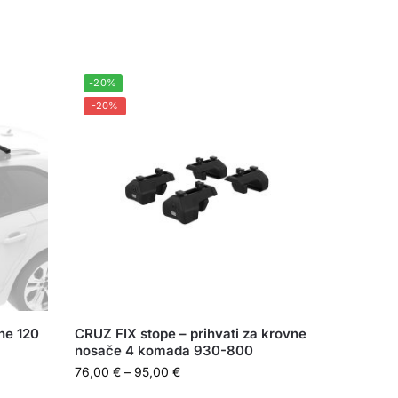
-20%
-20%
ne 120
CRUZ FIX stope – prihvati za krovne
nosače 4 komada 930-800
76,00
€
–
95,00
€