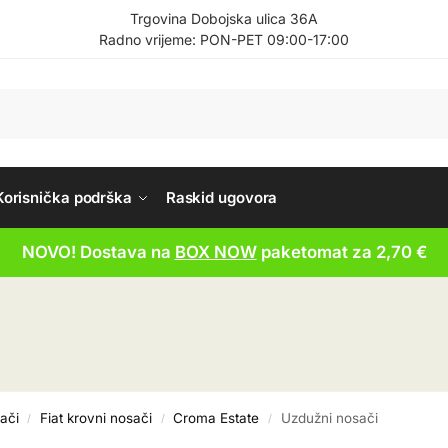
Trgovina Dobojska ulica 36A
Radno vrijeme: PON-PET 09:00-17:00
Korisnička podrška
Raskid ugovora
NOVO! Dostava na
BOX NOW
paketomat za 2,70 €
ači
Fiat krovni nosači
Croma Estate
Uzdužni nosači
/
/
/