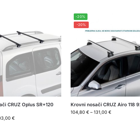
-20%
-20%
sači CRUZ Oplus SR+120
Krovni nosači CRUZ Airo 118 
104,80
€
–
131,00
€
03,00
€