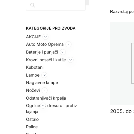
Pretraga
KATEGORIJE PROIZVODA
AKCIJE
Auto Moto Oprema
Baterije i punjači
Krovni nosači i kutije
Kubotani
Lampe
Naglavne lampe
Noževi
Odstranjivači krpelja
Ogrlice za dresuru i protiv
2005. do 
lajanja
Ostalo
Palice