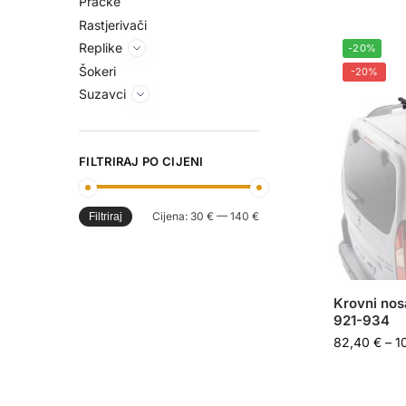
Praćke
Rastjerivači
Replike
-20%
Šokeri
-20%
Suzavci
FILTRIRAJ PO CIJENI
Cijena:
30 €
—
140 €
Filtriraj
Krovni no
921-934
82,40
€
–
1