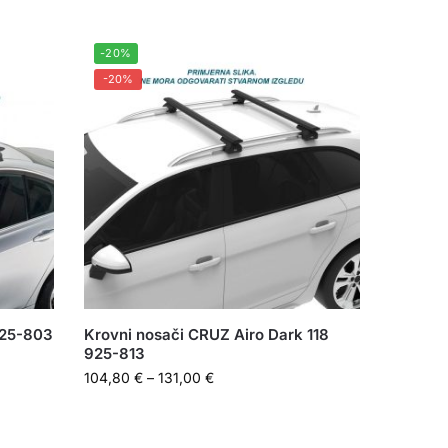
-20%
-20%
925-803
Krovni nosači CRUZ Airo Dark 118
925-813
104,80
€
–
131,00
€