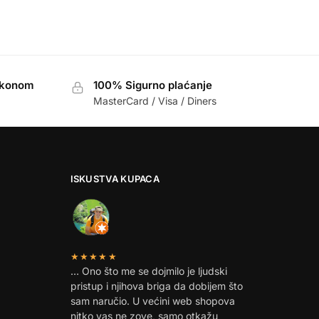
akonom
100% Sigurno plaćanje
MasterCard / Visa / Diners
ISKUSTVA KUPACA
★★★★★
… Ono što me se dojmilo je ljudski
pristup i njihova briga da dobijem što
sam naručio. U većini web shopova
nitko vas ne zove, samo otkažu