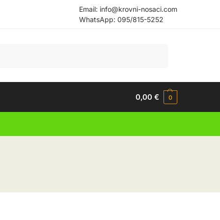
Email:
info@krovni-nosaci.com
WhatsApp:
095/815-5252
Pretraži
0,00
€
0