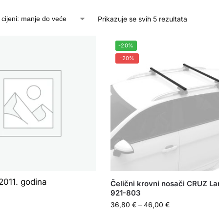
Prikazuje se svih 5 rezultata
-20%
-20%
2011. godina
Čelični krovni nosači CRUZ La
921-803
36,80
€
–
46,00
€