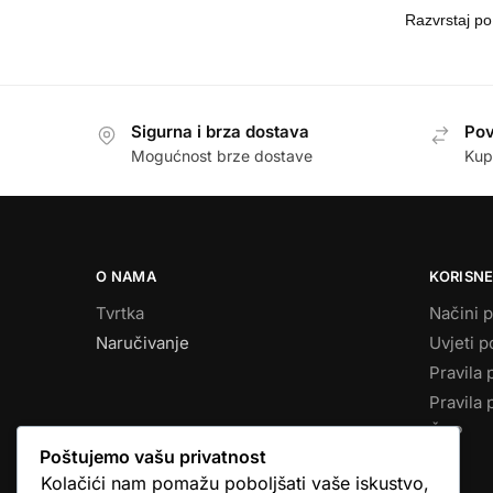
Sigurna i brza dostava
Pov
Mogućnost brze dostave
Kup
O NAMA
KORISNE
Tvrtka
Načini p
Naručivanje
Uvjeti p
Pravila 
Pravila 
ČPP
Poštujemo vašu privatnost
Kolačići nam pomažu poboljšati vaše iskustvo,