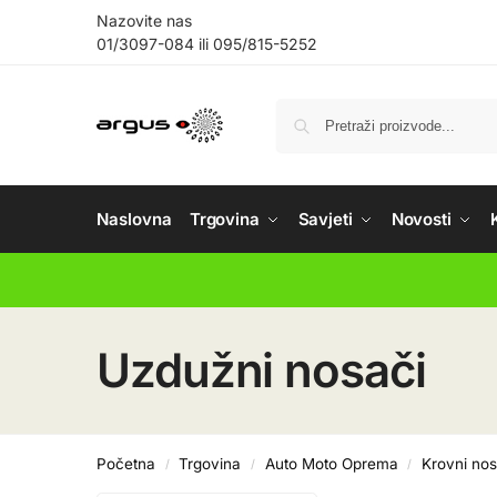
Nazovite nas
01/3097-084
ili
095/815-5252
Naslovna
Trgovina
Savjeti
Novosti
Uzdužni nosači
Početna
Trgovina
Auto Moto Oprema
Krovni nos
/
/
/