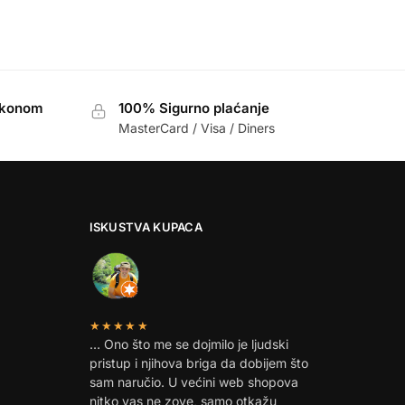
akonom
100% Sigurno plaćanje
MasterCard / Visa / Diners
ISKUSTVA KUPACA
★★★★★
… Ono što me se dojmilo je ljudski
pristup i njihova briga da dobijem što
sam naručio. U većini web shopova
nitko vas ne zove, samo otkažu