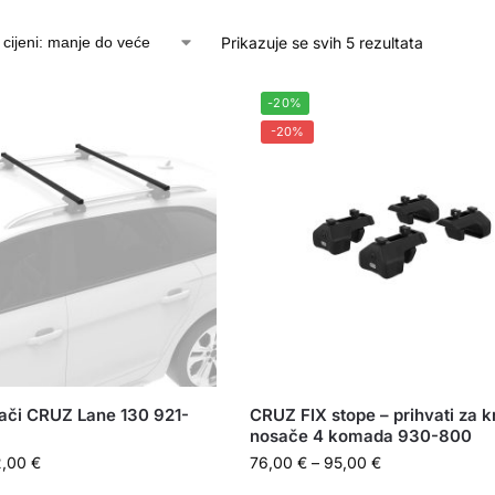
Prikazuje se svih 5 rezultata
-20%
-20%
ači CRUZ Lane 130 921-
CRUZ FIX stope – prihvati za 
nosače 4 komada 930-800
2,00
€
76,00
€
–
95,00
€