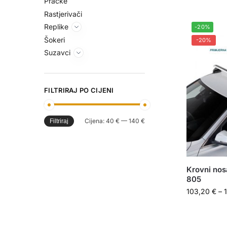
Praćke
Rastjerivači
Replike
-20%
Šokeri
-20%
Suzavci
FILTRIRAJ PO CIJENI
Cijena:
40 €
—
140 €
Filtriraj
Krovni nos
805
103,20
€
–