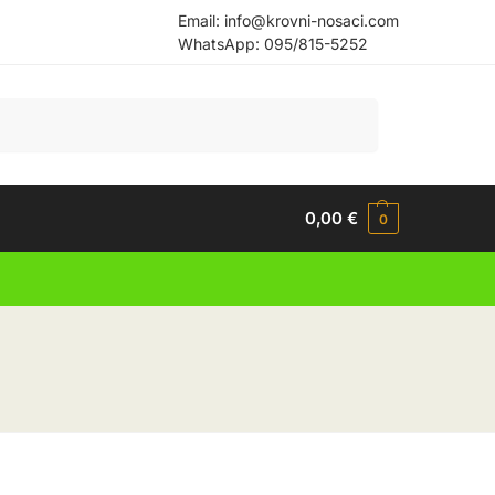
Email:
info@krovni-nosaci.com
WhatsApp:
095/815-5252
Pretraži
0,00
€
0