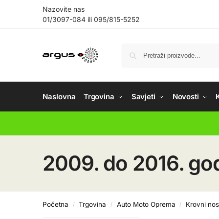
Nazovite nas
01/3097-084
ili
095/815-5252
Naslovna
Trgovina
Savjeti
Novosti
2009. do 2016. go
Početna
Trgovina
Auto Moto Oprema
Krovni nos
/
/
/