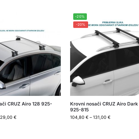
-20%
-20%
ači CRUZ Airo 128 925-
Krovni nosači CRUZ Airo Dark
925-815
129,00
€
104,80
€
–
131,00
€