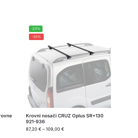
-20%
-20%
krovne
Krovni nosači CRUZ Oplus SR+130
921-936
87,20
€
–
109,00
€