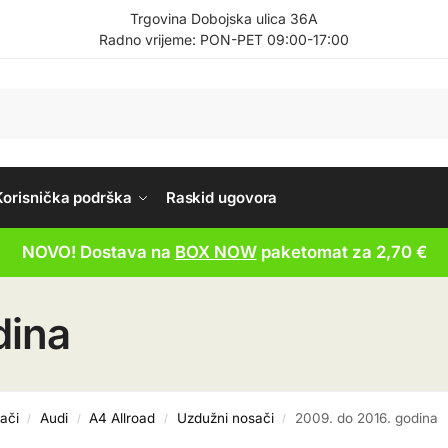
Trgovina Dobojska ulica 36A
Radno vrijeme: PON-PET 09:00-17:00
Korisnička podrška
Raskid ugovora
NOVO! Dostava na
BOX NOW
paketomat za 2,70 €
dina
ači
Audi
A4 Allroad
Uzdužni nosači
2009. do 2016. godina
/
/
/
/