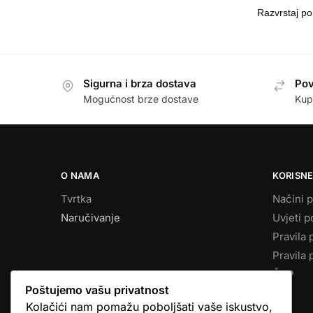
Sigurna i brza dostava
Pov
Mogućnost brze dostave
Kup
O NAMA
KORISNE
Tvrtka
Načini p
Naručivanje
Uvjeti p
Pravila 
Pravila 
ČPP
Poštujemo vašu privatnost
Kolačići nam pomažu poboljšati vaše iskustvo,