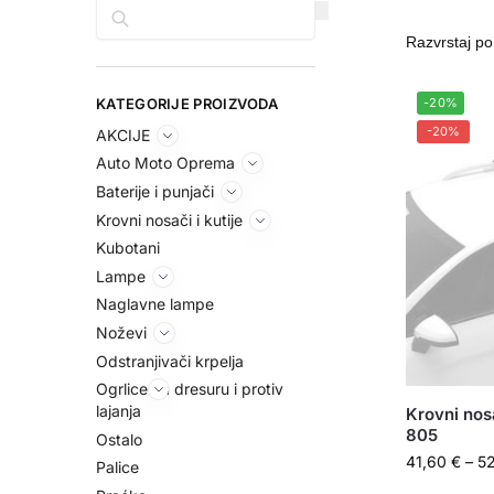
Pretraga
KATEGORIJE PROIZVODA
-20%
-20%
AKCIJE
Auto Moto Oprema
Baterije i punjači
Krovni nosači i kutije
Kubotani
Lampe
Naglavne lampe
Noževi
Odstranjivači krpelja
Ogrlice za dresuru i protiv
lajanja
Krovni nos
805
Ostalo
41,60
€
–
5
Palice