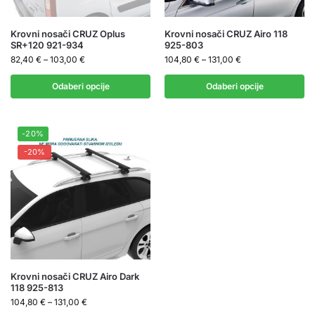
Krovni nosači CRUZ Oplus
Krovni nosači CRUZ Airo 118
SR+120 921-934
925-803
82,40
€
–
103,00
€
104,80
€
–
131,00
€
Odaberi opcije
Odaberi opcije
-20%
-20%
Krovni nosači CRUZ Airo Dark
118 925-813
104,80
€
–
131,00
€