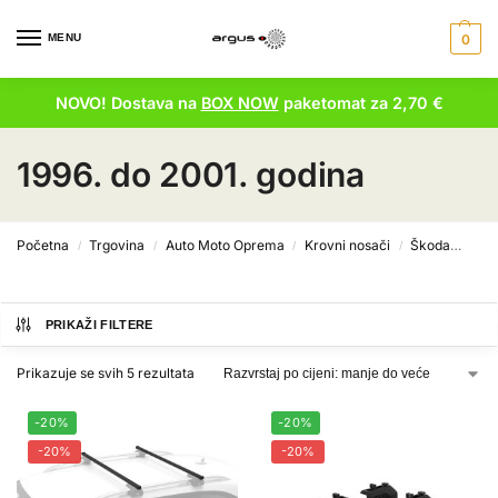
MENU
0
NOVO! Dostava na
BOX NOW
paketomat za 2,70 €
1996. do 2001. godina
Početna
Trgovina
Auto Moto Oprema
Krovni nosači
Škoda
Feli
/
/
/
/
PRIKAŽI FILTERE
Prikazuje se svih 5 rezultata
-20%
-20%
-20%
-20%