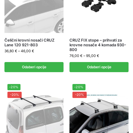
Čelični krovni nosači CRUZ
CRUZ FIX stope – prihvati za
Lane 120 921-803
krovne nosače 4 komada 930-
800
36,80
€
–
46,00
€
76,00
€
–
95,00
€
Odaberi opcije
Odaberi opcije
-20%
-20%
-20%
-20%