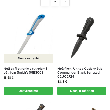
1
2
Nema na zalihi
Nož za filetiranje s futrolom i
Nož fiksni United Cutlery Sub
oštrilom Smith’s 09ES003
Commander Black Serrated
02UC2724
18,58
€
33,18
€
Obavijesti me
Dodaj u košaricu