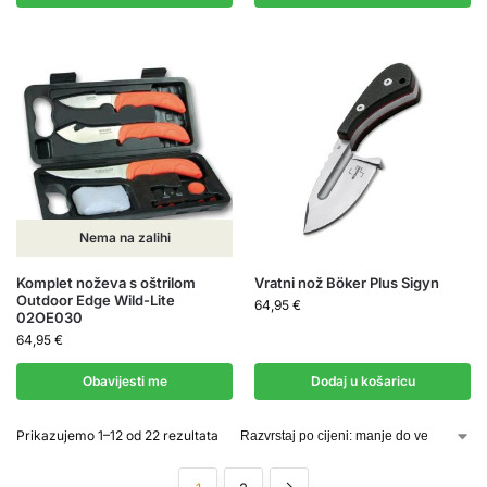
Nema na zalihi
Komplet noževa s oštrilom
Vratni nož Böker Plus Sigyn
Outdoor Edge Wild-Lite
64,95
€
02OE030
64,95
€
Obavijesti me
Dodaj u košaricu
Prikazujemo 1–12 od 22 rezultata