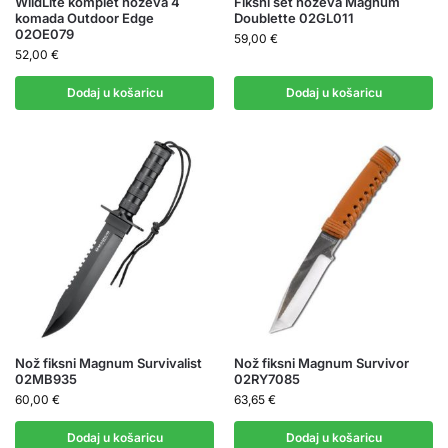
WildLite komplet noževa 4
Fiksni set noževa Magnum
komada Outdoor Edge
Doublette 02GL011
02OE079
59,00
€
52,00
€
Dodaj u košaricu
Dodaj u košaricu
Nož fiksni Magnum Survivalist
Nož fiksni Magnum Survivor
02MB935
02RY7085
60,00
€
63,65
€
Dodaj u košaricu
Dodaj u košaricu