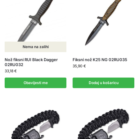
Nema na zalihi
Nož fiksni RUI Black Dagger
Fiksni nož K25 NG 02RU035
02RU032
35,90
€
33,18
€
Obavijesti me
Dodaj u košaricu