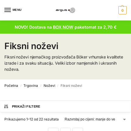
MENU
0
NOVO! Dostava na
BOX NOW
paketomat za 2,70 €
Fiksni noževi
Fiksni noževi njemačkog proizvođača Böker vrhunske kvalitete
izrade i za svaku situaciju. Veliki izbor namjenskih i ukrasnih
noževa.
Početna
Trgovina
Noževi
Fiksni noževi
/
/
/
PRIKAŽI FILTERE
Prikazujemo 1–12 od 22 rezultata