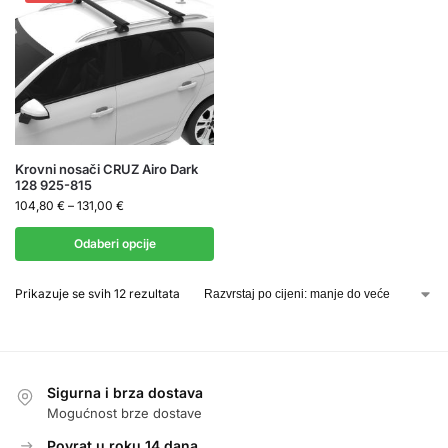
Krovni nosači CRUZ Airo Dark
128 925-815
104,80
€
–
131,00
€
Odaberi opcije
Prikazuje se svih 12 rezultata
Sigurna i brza dostava
Mogućnost brze dostave
Povrat u roku 14 dana