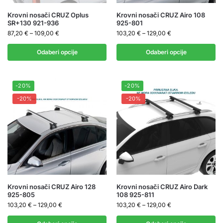
Krovni nosači CRUZ Oplus
Krovni nosači CRUZ Airo 108
SR+130 921-936
925-801
87,20
€
–
109,00
€
103,20
€
–
129,00
€
Odaberi opcije
Odaberi opcije
-20%
-20%
-20%
-20%
Krovni nosači CRUZ Airo 128
Krovni nosači CRUZ Airo Dark
925-805
108 925-811
103,20
€
–
129,00
€
103,20
€
–
129,00
€