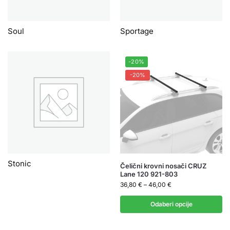
Soul
Sportage
-20%
-20%
Stonic
Čelični krovni nosači CRUZ
Lane 120 921-803
36,80
€
–
46,00
€
Odaberi opcije