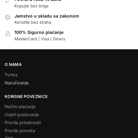
Kupujte bez briga
Jamstvo u skladu sa zakonom
Koristite bez straha
100% Sigurno plaćanje
MasterCard / Visa / Diners
O NAMA
Tvrtka
Naručivanje
KORISNE POVEZNICE
Načini plaćanja
Uvjeti poslovanja
Pravila privatnosti
Pravila povrata