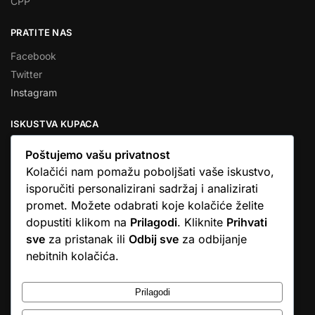
ČPP
PRATITE NAS
Facebook
Twitter
Instagram
ISKUSTVA KUPACA
Poštujemo vašu privatnost
Kolačići nam pomažu poboljšati vaše iskustvo,
isporučiti personalizirani sadržaj i analizirati
★★★★★
promet. Možete odabrati koje kolačiće želite
… Ono što me se dojmilo je ljudski pristup i njihova briga da
dopustiti klikom na
Prilagodi
. Kliknite
Prihvati
dobijem što sam naručio. U većini web shopova nitko vas ne
sve
za pristanak ili
Odbij sve
za odbijanje
zove, samo otkažu narudžbu. …
nebitnih kolačića.
Stjepan D.M.
© Argus elektronika d.o.o.
Prilagodi