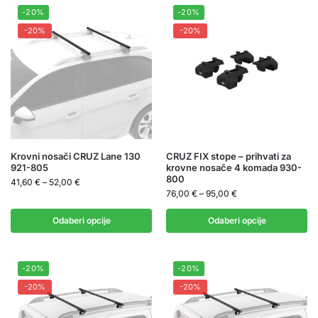
-20%
-20%
-20%
-20%
Krovni nosači CRUZ Lane 130
CRUZ FIX stope – prihvati za
921-805
krovne nosače 4 komada 930-
800
41,60
€
–
52,00
€
76,00
€
–
95,00
€
Odaberi opcije
Odaberi opcije
-20%
-20%
-20%
-20%