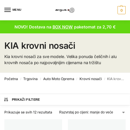
MENU
0
NOVO! Dostava na
BOX NOW
paketomat za 2,70 €
KIA krovni nosači
Kia krovni nosači za sve modele. Velika ponuda čeličnih i alu
krovnih nosača po najpovoljnijim cijenama na tržištu
Početna
Trgovina
Auto Moto Oprema
Krovni nosači
KIA krovni nosači
/
/
/
/
PRIKAŽI FILTERE
Prikazuje se svih 12 rezultata