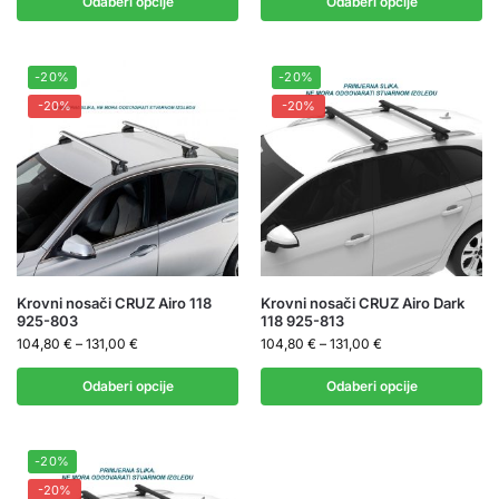
Odaberi opcije
Odaberi opcije
-20%
-20%
-20%
-20%
Krovni nosači CRUZ Airo 118
Krovni nosači CRUZ Airo Dark
925-803
118 925-813
104,80
€
–
131,00
€
104,80
€
–
131,00
€
Odaberi opcije
Odaberi opcije
-20%
-20%