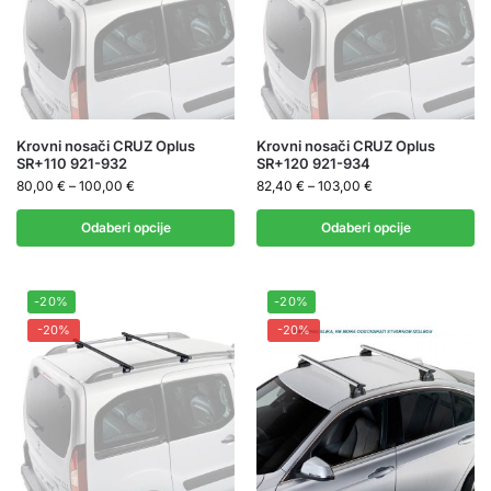
Krovni nosači CRUZ Oplus
Krovni nosači CRUZ Oplus
SR+110 921-932
SR+120 921-934
80,00
€
–
100,00
€
82,40
€
–
103,00
€
Odaberi opcije
Odaberi opcije
-20%
-20%
-20%
-20%