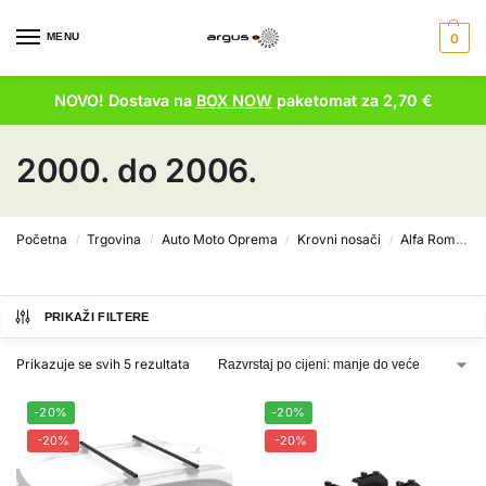
MENU
0
NOVO! Dostava na
BOX NOW
paketomat za 2,70 €
2000. do 2006.
Početna
Trgovina
Auto Moto Oprema
Krovni nosači
Alfa Romeo
/
/
/
/
PRIKAŽI FILTERE
Prikazuje se svih 5 rezultata
-20%
-20%
-20%
-20%