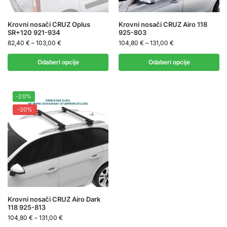
Krovni nosači CRUZ Oplus
Krovni nosači CRUZ Airo 118
SR+120 921-934
925-803
82,40
€
–
103,00
€
104,80
€
–
131,00
€
Odaberi opcije
Odaberi opcije
-20%
-20%
Krovni nosači CRUZ Airo Dark
118 925-813
104,80
€
–
131,00
€