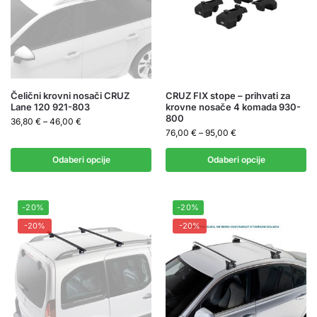
Čelični krovni nosači CRUZ
CRUZ FIX stope – prihvati za
Lane 120 921-803
krovne nosače 4 komada 930-
800
36,80
€
–
46,00
€
76,00
€
–
95,00
€
Odaberi opcije
Odaberi opcije
-20%
-20%
-20%
-20%