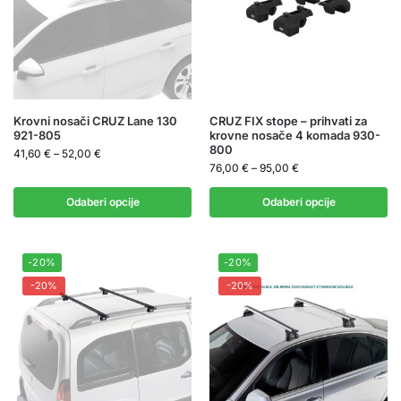
Krovni nosači CRUZ Lane 130
CRUZ FIX stope – prihvati za
921-805
krovne nosače 4 komada 930-
800
41,60
€
–
52,00
€
76,00
€
–
95,00
€
Odaberi opcije
Odaberi opcije
-20%
-20%
-20%
-20%