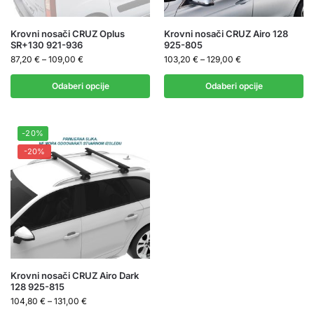
Krovni nosači CRUZ Oplus
Krovni nosači CRUZ Airo 128
SR+130 921-936
925-805
87,20
€
–
109,00
€
103,20
€
–
129,00
€
Odaberi opcije
Odaberi opcije
-20%
-20%
Krovni nosači CRUZ Airo Dark
128 925-815
104,80
€
–
131,00
€