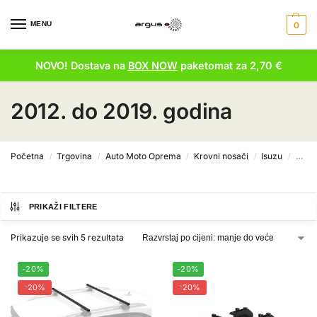
MENU
0
NOVO! Dostava na
BOX NOW
paketomat za 2,70 €
2012. do 2019. godina
Početna
Trgovina
Auto Moto Oprema
Krovni nosači
Isuzu
D-Ma
/
/
/
/
/
PRIKAŽI FILTERE
Prikazuje se svih 5 rezultata
-20%
-20%
-20%
-20%