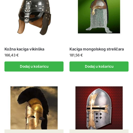
Kožna kaciga vikinška
Kaciga mongolskog streličara
166,43
€
181,56
€
Dodaj u košaricu
Dodaj u košaricu