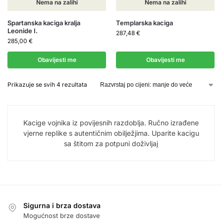
Nema na zalihi
Nema na zalihi
Spartanska kaciga kralja
Templarska kaciga
Leonide I.
287,48
€
285,00
€
Obavijesti me
Obavijesti me
Prikazuje se svih 4 rezultata
Kacige vojnika iz povijesnih razdoblja. Ručno izrađene
vjerne replike s autentičnim obilježjima. Uparite kacigu
sa štitom za potpuni doživljaj
Sigurna i brza dostava
Mogućnost brze dostave