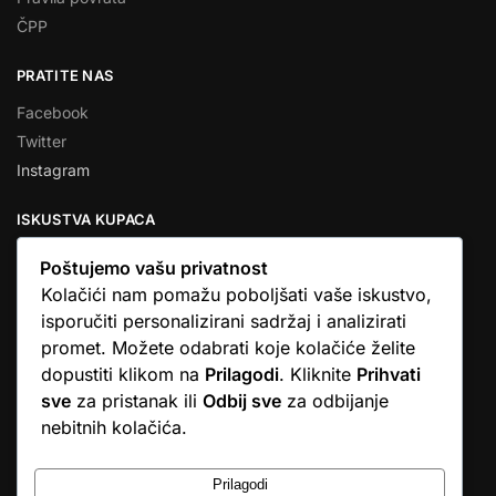
ČPP
PRATITE NAS
Facebook
Twitter
Instagram
ISKUSTVA KUPACA
Poštujemo vašu privatnost
Kolačići nam pomažu poboljšati vaše iskustvo,
isporučiti personalizirani sadržaj i analizirati
★★★★★
promet. Možete odabrati koje kolačiće želite
… Ono što me se dojmilo je ljudski pristup i njihova briga da
dopustiti klikom na
Prilagodi
. Kliknite
Prihvati
dobijem što sam naručio. U većini web shopova nitko vas ne
sve
za pristanak ili
Odbij sve
za odbijanje
zove, samo otkažu narudžbu. …
nebitnih kolačića.
Stjepan D.M.
© Argus elektronika d.o.o.
Prilagodi