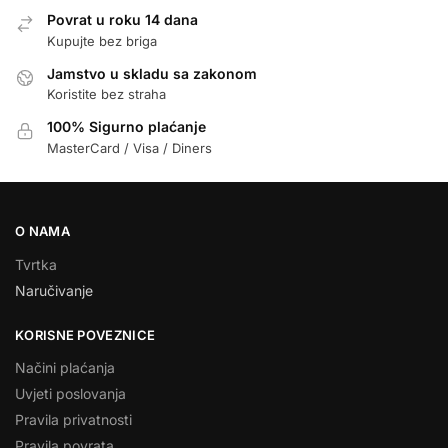
Povrat u roku 14 dana
Kupujte bez briga
Jamstvo u skladu sa zakonom
Koristite bez straha
100% Sigurno plaćanje
MasterCard / Visa / Diners
O NAMA
Tvrtka
Naručivanje
KORISNE POVEZNICE
Načini plaćanja
Uvjeti poslovanja
Pravila privatnosti
Pravila povrata