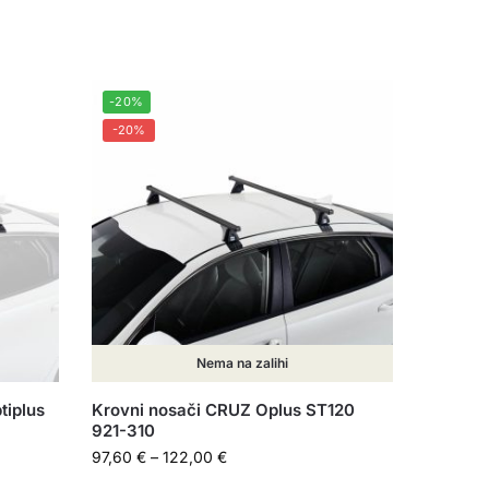
-20%
-20%
Nema na zalihi
tiplus
Krovni nosači CRUZ Oplus ST120
921-310
97,60
€
–
122,00
€