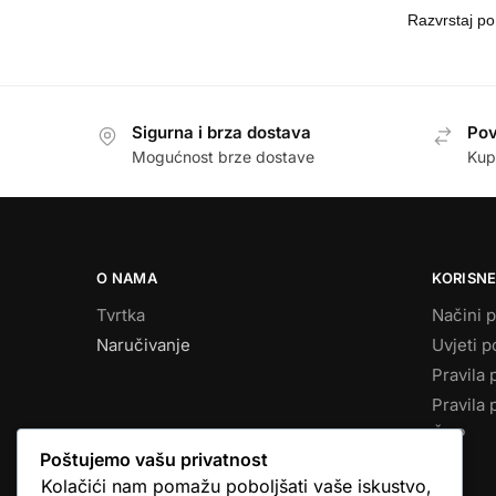
Sigurna i brza dostava
Pov
Mogućnost brze dostave
Kup
O NAMA
KORISNE
Tvrtka
Načini p
Naručivanje
Uvjeti p
Pravila 
Pravila 
ČPP
Poštujemo vašu privatnost
Kolačići nam pomažu poboljšati vaše iskustvo,