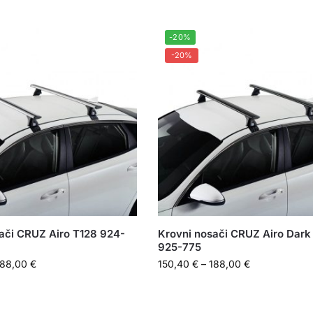
-20%
-20%
ači CRUZ Airo T128 924-
Krovni nosači CRUZ Airo Dark
925-775
188,00
€
150,40
€
–
188,00
€