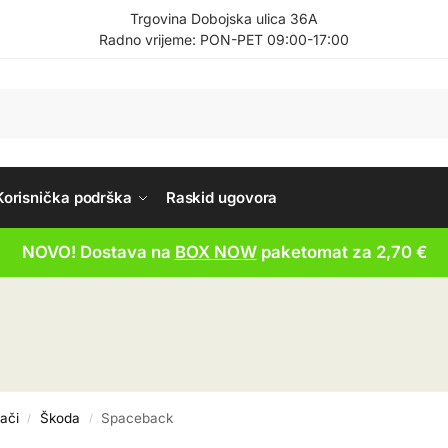
Trgovina Dobojska ulica 36A
Radno vrijeme: PON-PET 09:00-17:00
Korisnička podrška
Raskid ugovora
NOVO! Dostava na
BOX NOW
paketomat za 2,70 €
ači
Škoda
Spaceback
/
/