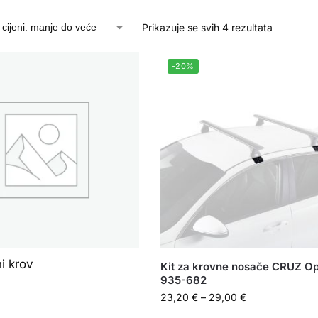
Prikazuje se svih 4 rezultata
-20%
i krov
Kit za krovne nosače CRUZ Op
935-682
23,20
€
–
29,00
€