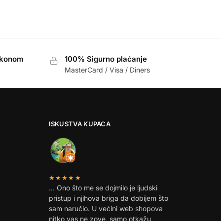
akonom
100% Sigurno plaćanje
MasterCard / Visa / Diners
ISKUSTVA KUPACA
★★★★★
… Ono što me se dojmilo je ljudski
pristup i njihova briga da dobijem što
sam naručio. U većini web shopova
nitko vas ne zove, samo otkažu