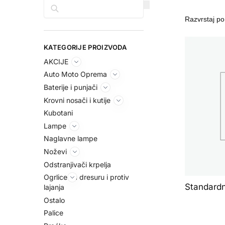
Pretraga
KATEGORIJE PROIZVODA
AKCIJE
Auto Moto Oprema
Baterije i punjači
Krovni nosači i kutije
Kubotani
Lampe
Naglavne lampe
Noževi
Odstranjivači krpelja
Ogrlice za dresuru i protiv
Standardn
lajanja
Ostalo
Palice