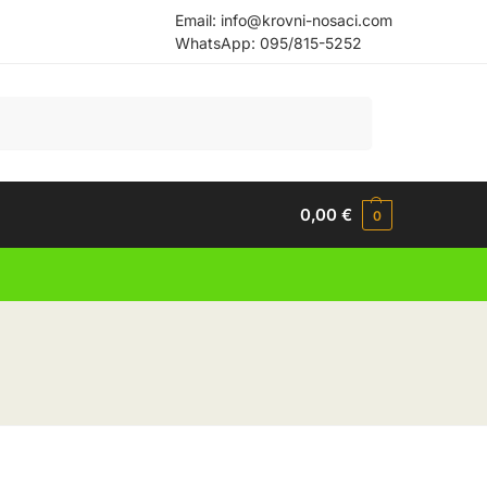
Email:
info@krovni-nosaci.com
WhatsApp:
095/815-5252
Pretraži
0,00
€
0