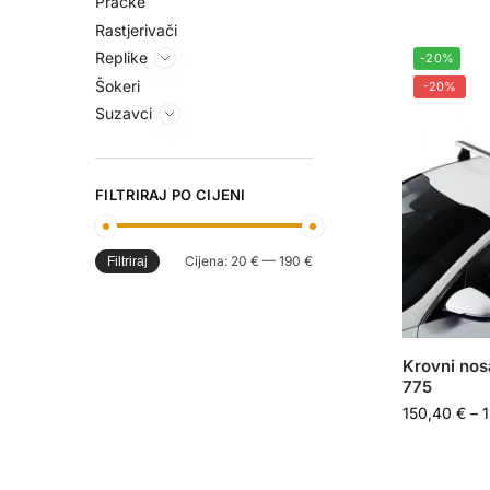
Praćke
Rastjerivači
Replike
-20%
Šokeri
-20%
Suzavci
FILTRIRAJ PO CIJENI
Cijena:
20 €
—
190 €
Filtriraj
Krovni nos
775
150,40
€
–