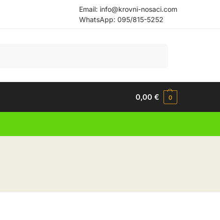
Email:
info@krovni-nosaci.com
WhatsApp:
095/815-5252
Pretraži
0,00
€
0