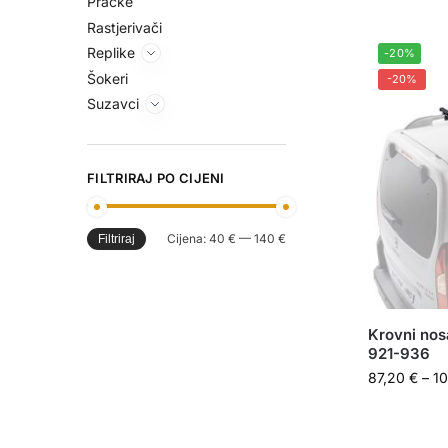
Praćke
Rastjerivači
Replike
-20%
Šokeri
-20%
Suzavci
FILTRIRAJ PO CIJENI
Cijena:
40 €
—
140 €
Filtriraj
Krovni no
921-936
87,20
€
–
1