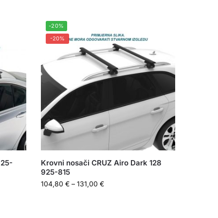
-20%
-20%
925-
Krovni nosači CRUZ Airo Dark 128
925-815
104,80
€
–
131,00
€