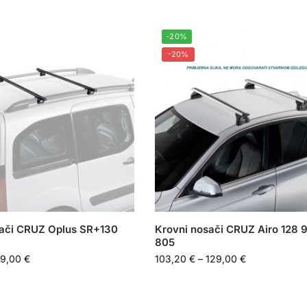
-20%
-20%
sači CRUZ Oplus SR+130
Krovni nosači CRUZ Airo 128 
805
09,00
€
103,20
€
–
129,00
€