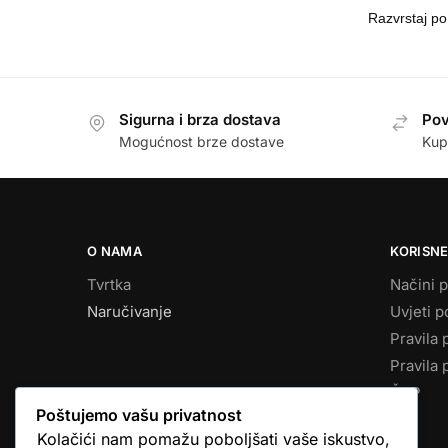
Sigurna i brza dostava
Pov
Mogućnost brze dostave
Kup
O NAMA
KORISNE
Tvrtka
Načini p
Naručivanje
Uvjeti p
Pravila 
Pravila 
ČPP
Poštujemo vašu privatnost
Kolačići nam pomažu poboljšati vaše iskustvo,