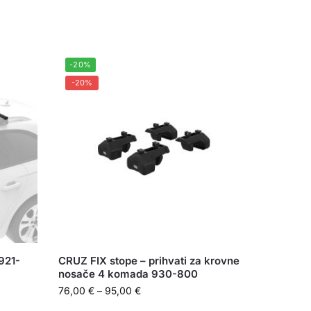
-20%
-20%
921-
CRUZ FIX stope – prihvati za krovne
nosače 4 komada 930-800
76,00
€
–
95,00
€