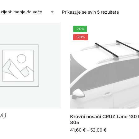
Prikazuje se svih 5 rezultata
-20%
-20%
iji
Krovni nosači CRUZ Lane 130 
805
41,60
€
–
52,00
€