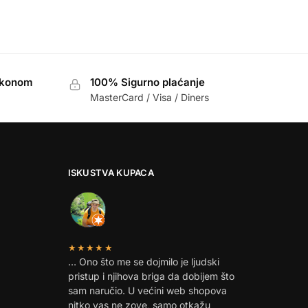
akonom
100% Sigurno plaćanje
MasterCard / Visa / Diners
ISKUSTVA KUPACA
★★★★★
… Ono što me se dojmilo je ljudski
pristup i njihova briga da dobijem što
sam naručio. U većini web shopova
nitko vas ne zove, samo otkažu