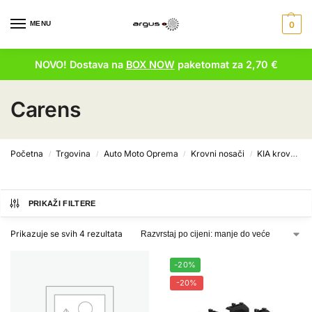
MENU
0
NOVO! Dostava na
BOX NOW
paketomat za 2,70 €
Carens
Početna
Trgovina
Auto Moto Oprema
Krovni nosači
KIA krovni nosači
/
/
/
/
PRIKAŽI FILTERE
Prikazuje se svih 4 rezultata
-20%
-20%