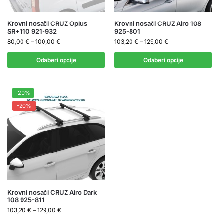
Krovni nosači CRUZ Oplus
Krovni nosači CRUZ Airo 108
SR+110 921-932
925-801
80,00
€
–
100,00
€
103,20
€
–
129,00
€
Odaberi opcije
Odaberi opcije
-20%
-20%
Krovni nosači CRUZ Airo Dark
108 925-811
103,20
€
–
129,00
€