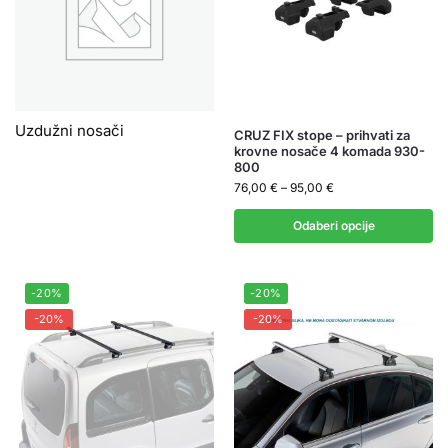
Uzdužni nosači
CRUZ FIX stope – prihvati za
krovne nosače 4 komada 930-
800
76,00
€
–
95,00
€
Odaberi opcije
-20%
-20%
-20%
-20%