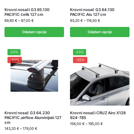
Krovni nosači G3 65.130
Krovni nosač G3 64.130
PACIFIC čelik 127 cm
PACIFIC Alu 127 cm
69,60
€
–
87,00
€
93,20
€
–
116,50
€
Odaberi opcije
Odaberi opcije
-20%
-20%
-20%
-20%
Krovni nosač G3 64.230
Krovni nosači CRUZ Airo X128
PACIFIC.airflow Aluminijski 127
924-785
cm
156,00
€
–
195,00
€
143,20
€
–
179,00
€