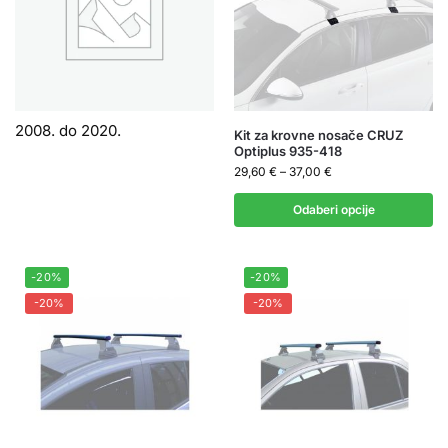
2008. do 2020.
Kit za krovne nosače CRUZ
Optiplus 935-418
29,60
€
–
37,00
€
Odaberi opcije
-20%
-20%
-20%
-20%