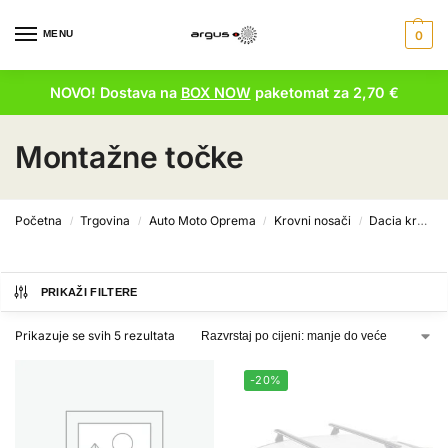
MENU
0
NOVO! Dostava na
BOX NOW
paketomat za 2,70 €
Montažne točke
Početna
Trgovina
Auto Moto Oprema
Krovni nosači
Dacia krovni nosači
/
/
/
/
PRIKAŽI FILTERE
Prikazuje se svih 5 rezultata
-20%