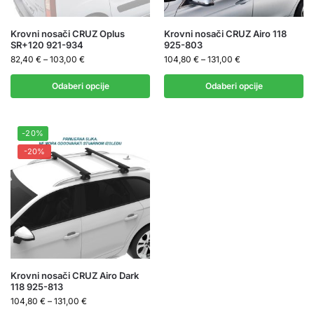
Krovni nosači CRUZ Oplus
Krovni nosači CRUZ Airo 118
SR+120 921-934
925-803
82,40
€
–
103,00
€
104,80
€
–
131,00
€
Odaberi opcije
Odaberi opcije
-20%
-20%
Krovni nosači CRUZ Airo Dark
118 925-813
104,80
€
–
131,00
€