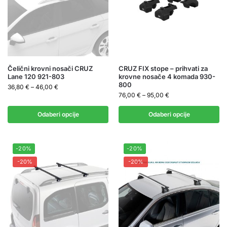
Čelični krovni nosači CRUZ
CRUZ FIX stope – prihvati za
Lane 120 921-803
krovne nosače 4 komada 930-
800
36,80
€
–
46,00
€
76,00
€
–
95,00
€
Odaberi opcije
Odaberi opcije
-20%
-20%
-20%
-20%