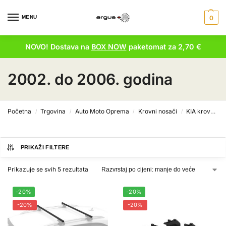
MENU
0
NOVO! Dostava na
BOX NOW
paketomat za 2,70 €
2002. do 2006. godina
Početna
Trgovina
Auto Moto Oprema
Krovni nosači
KIA krovni nosači
/
/
/
/
PRIKAŽI FILTERE
Prikazuje se svih 5 rezultata
-20%
-20%
-20%
-20%