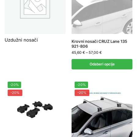
Uzdužni nosači
Krovni nosači CRUZ Lane 135
921-806
45,60
€
–
57,00
€
Odaberi opcije
-20%
-20%
-20%
-20%