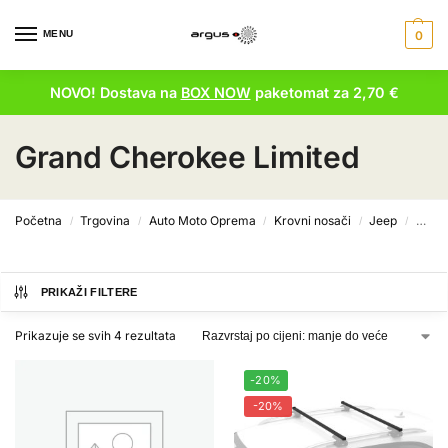
MENU
0
NOVO! Dostava na
BOX NOW
paketomat za 2,70 €
Grand Cherokee Limited
Početna
Trgovina
Auto Moto Oprema
Krovni nosači
Jeep
Grand
/
/
/
/
/
PRIKAŽI FILTERE
Prikazuje se svih 4 rezultata
-20%
-20%