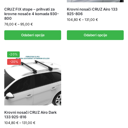
CRUZ FIX stope – prihvati za
Krovni nosači CRUZ Airo 133
krovne nosače 4 komada 930-
925-806
800
104,80
€
–
131,00
€
76,00
€
–
95,00
€
Odaberi opcije
Odaberi opcije
-20%
-20%
Krovni nosači CRUZ Airo Dark
133 925-816
104,80
€
–
131,00
€