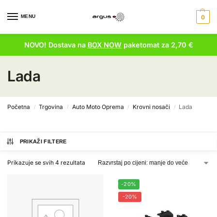
MENU
0
NOVO! Dostava na
BOX NOW
paketomat za 2,70 €
Lada
Početna
Trgovina
Auto Moto Oprema
Krovni nosači
Lada
/
/
/
/
PRIKAŽI FILTERE
Prikazuje se svih 4 rezultata
-20%
-20%