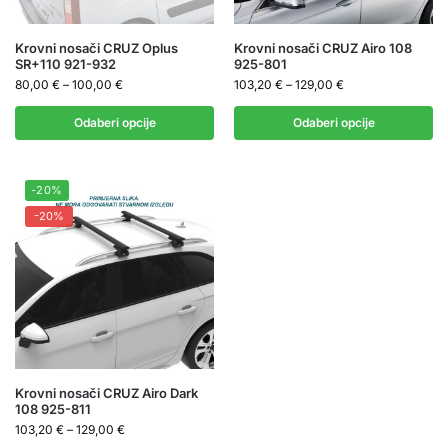
Krovni nosači CRUZ Oplus
Krovni nosači CRUZ Airo 108
SR+110 921-932
925-801
80,00
€
–
100,00
€
103,20
€
–
129,00
€
Odaberi opcije
Odaberi opcije
-20%
-20%
Krovni nosači CRUZ Airo Dark
108 925-811
103,20
€
–
129,00
€