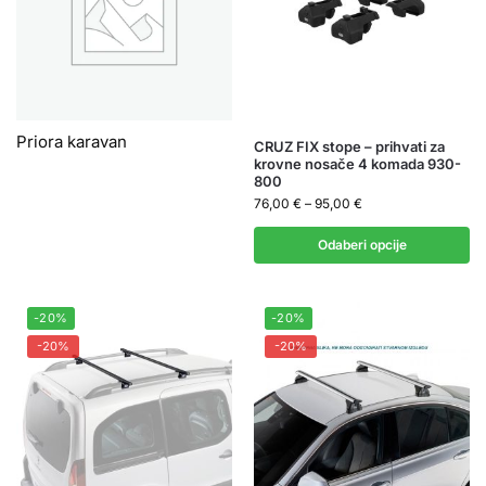
Priora karavan
CRUZ FIX stope – prihvati za
krovne nosače 4 komada 930-
800
76,00
€
–
95,00
€
Odaberi opcije
-20%
-20%
-20%
-20%