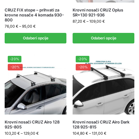
CRUZ FIX stope – prihvati za
Krovni nosači CRUZ Oplus
krovne nosače 4 komada 930-
SR+130 921-936
800
87,20
€
–
109,00
€
76,00
€
–
95,00
€
Odaberi opcije
Odaberi opcije
-20%
-20%
-20%
-20%
Krovni nosači CRUZ Airo 128
Krovni nosači CRUZ Airo Dark
925-805
128 925-815
103,20
€
–
129,00
€
104,80
€
–
131,00
€