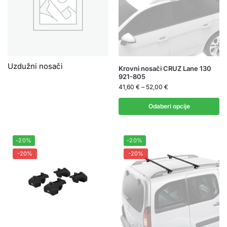
Uzdužni nosači
Krovni nosači CRUZ Lane 130
921-805
41,60
€
–
52,00
€
Odaberi opcije
-20%
-20%
-20%
-20%