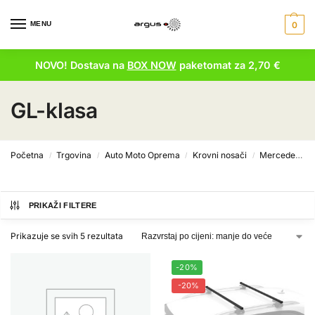
MENU
0
NOVO! Dostava na
BOX NOW
paketomat za 2,70 €
GL-klasa
Početna
Trgovina
Auto Moto Oprema
Krovni nosači
Mercedes krovni nosači
/
/
/
/
PRIKAŽI FILTERE
Prikazuje se svih 5 rezultata
-20%
-20%