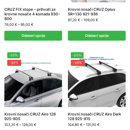
CRUZ FIX stope – prihvati za
Krovni nosači CRUZ Oplus
krovne nosače 4 komada 930-
SR+130 921-936
800
87,20
€
–
109,00
€
76,00
€
–
95,00
€
Odaberi opcije
Odaberi opcije
-20%
-20%
-20%
-20%
Krovni nosači CRUZ Airo 128
Krovni nosači CRUZ Airo Dark
925-805
128 925-815
103,20
€
–
129,00
€
104,80
€
–
131,00
€