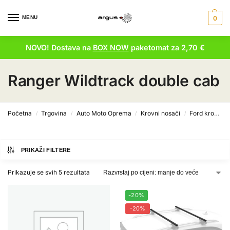
MENU
0
NOVO! Dostava na
BOX NOW
paketomat za 2,70 €
Ranger Wildtrack double cab
Početna
Trgovina
Auto Moto Oprema
Krovni nosači
Ford krovni nosači
/
/
/
/
PRIKAŽI FILTERE
Prikazuje se svih 5 rezultata
-20%
-20%