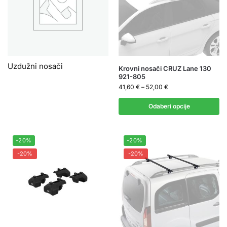
Uzdužni nosači
Krovni nosači CRUZ Lane 130
921-805
41,60
€
–
52,00
€
Odaberi opcije
-20%
-20%
-20%
-20%