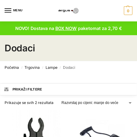
MENU
0
NOVO! Dostava na
BOX NOW
paketomat za 2,70 €
Dodaci
Početna
Trgovina
Lampe
Dodaci
/
/
/
PRIKAŽI FILTERE
Prikazuje se svih 2 rezultata