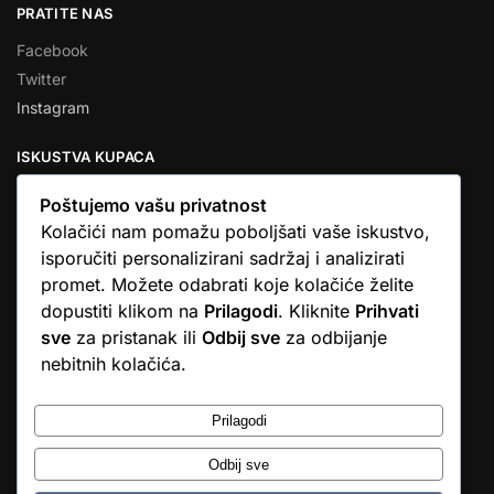
PRATITE NAS
Facebook
Twitter
Instagram
ISKUSTVA KUPACA
Poštujemo vašu privatnost
Kolačići nam pomažu poboljšati vaše iskustvo,
isporučiti personalizirani sadržaj i analizirati
★★★★★
promet. Možete odabrati koje kolačiće želite
… Ono što me se dojmilo je ljudski pristup i njihova briga da
dopustiti klikom na
Prilagodi
. Kliknite
Prihvati
dobijem što sam naručio. U većini web shopova nitko vas ne
sve
za pristanak ili
Odbij sve
za odbijanje
zove, samo otkažu narudžbu. …
nebitnih kolačića.
Stjepan D.M.
© Argus elektronika d.o.o.
Prilagodi
Odbij sve