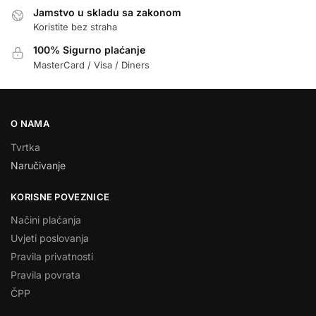
Jamstvo u skladu sa zakonom
Koristite bez straha
100% Sigurno plaćanje
MasterCard / Visa / Diners
O NAMA
Tvrtka
Naručivanje
KORISNE POVEZNICE
Načini plaćanja
Uvjeti poslovanja
Pravila privatnosti
Pravila povrata
ČPP