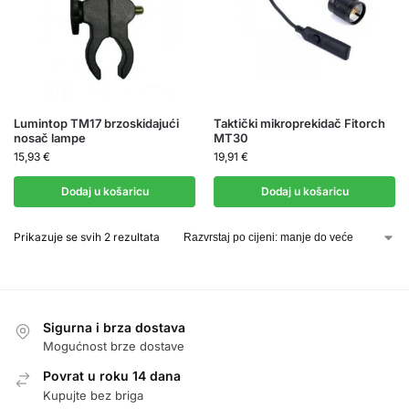
Lumintop TM17 brzoskidajući
Taktički mikroprekidač Fitorch
nosač lampe
MT30
15,93
€
19,91
€
Dodaj u košaricu
Dodaj u košaricu
Prikazuje se svih 2 rezultata
Sigurna i brza dostava
Mogućnost brze dostave
Povrat u roku 14 dana
Kupujte bez briga