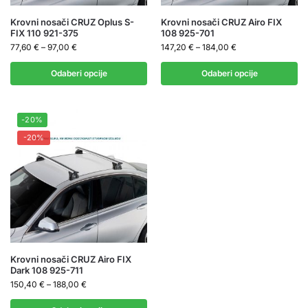
Krovni nosači CRUZ Oplus S-
Krovni nosači CRUZ Airo FIX
FIX 110 921-375
108 925-701
77,60
€
–
97,00
€
147,20
€
–
184,00
€
Odaberi opcije
Odaberi opcije
-20%
-20%
Krovni nosači CRUZ Airo FIX
Dark 108 925-711
150,40
€
–
188,00
€