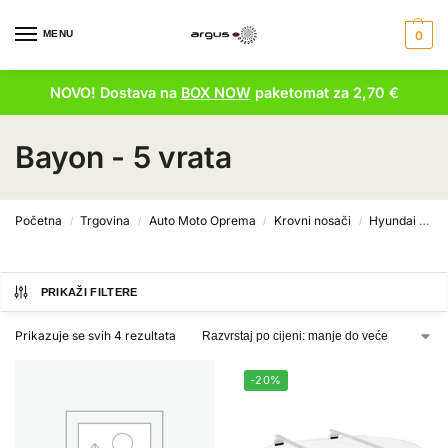
MENU
0
NOVO! Dostava na
BOX NOW
paketomat za 2,70 €
Bayon - 5 vrata
Početna
Trgovina
Auto Moto Oprema
Krovni nosači
Hyundai krovni nosači
/
/
/
/
PRIKAŽI FILTERE
Prikazuje se svih 4 rezultata
-20%