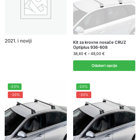
2021. i noviji
Kit za krovne nosače CRUZ
Optiplus 936-608
38,40
€
–
48,00
€
Odaberi opcije
-20%
-20%
-20%
-20%