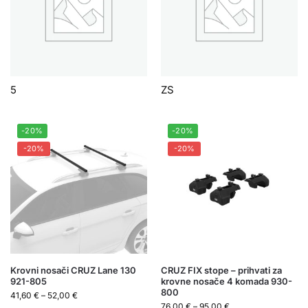
5
ZS
-20%
-20%
-20%
-20%
Krovni nosači CRUZ Lane 130
CRUZ FIX stope – prihvati za
921-805
krovne nosače 4 komada 930-
800
41,60
€
–
52,00
€
76,00
€
–
95,00
€