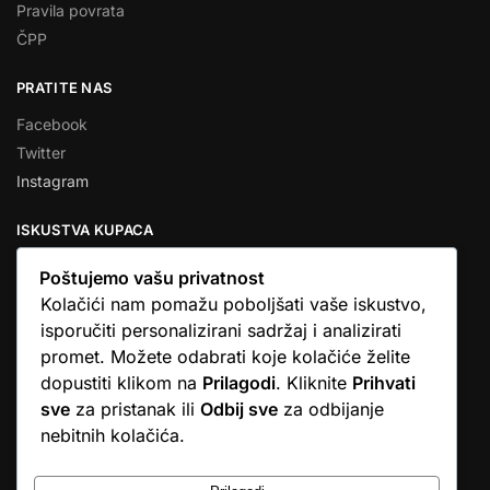
Pravila povrata
ČPP
PRATITE NAS
Facebook
Twitter
Instagram
ISKUSTVA KUPACA
Poštujemo vašu privatnost
Kolačići nam pomažu poboljšati vaše iskustvo,
isporučiti personalizirani sadržaj i analizirati
★★★★★
promet. Možete odabrati koje kolačiće želite
… Ono što me se dojmilo je ljudski pristup i njihova briga da
dopustiti klikom na
Prilagodi
. Kliknite
Prihvati
dobijem što sam naručio. U većini web shopova nitko vas ne
sve
za pristanak ili
Odbij sve
za odbijanje
zove, samo otkažu narudžbu. …
nebitnih kolačića.
Stjepan D.M.
© Argus elektronika d.o.o.