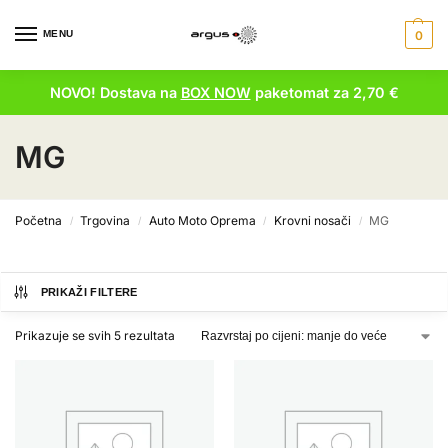
MENU
0
NOVO! Dostava na
BOX NOW
paketomat za 2,70 €
MG
Početna
Trgovina
Auto Moto Oprema
Krovni nosači
MG
/
/
/
/
PRIKAŽI FILTERE
Prikazuje se svih 5 rezultata