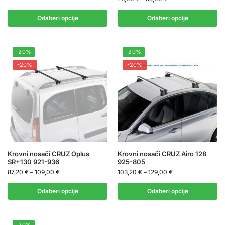
Odaberi opcije
Odaberi opcije
-20%
-20%
-20%
-20%
Krovni nosači CRUZ Oplus
Krovni nosači CRUZ Airo 128
SR+130 921-936
925-805
87,20
€
–
109,00
€
103,20
€
–
129,00
€
Odaberi opcije
Odaberi opcije