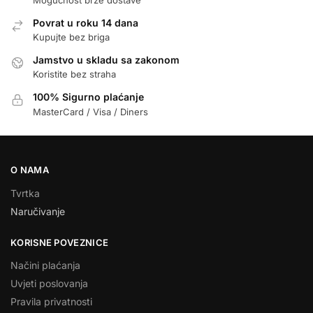
Povrat u roku 14 dana
Kupujte bez briga
Jamstvo u skladu sa zakonom
Koristite bez straha
100% Sigurno plaćanje
MasterCard / Visa / Diners
O NAMA
Tvrtka
Naručivanje
KORISNE POVEZNICE
Načini plaćanja
Uvjeti poslovanja
Pravila privatnosti