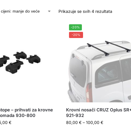
Prikazuje se svih 4 rezultata
-20%
-20%
tope – prihvati za krovne
Krovni nosači CRUZ Oplus SR
komada 930-800
921-932
5,00
€
80,00
€
–
100,00
€