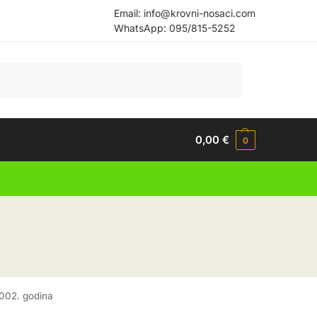
Email:
info@krovni-nosaci.com
WhatsApp:
095/815-5252
Pretraži
0,00
€
0
2002. godina