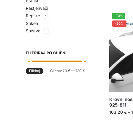
Praćke
Rastjerivači
Replike
-20%
Šokeri
-20%
Suzavci
FILTRIRAJ PO CIJENI
Cijena:
70 €
—
130 €
Filtriraj
Krovni nos
925-811
103,20
€
–