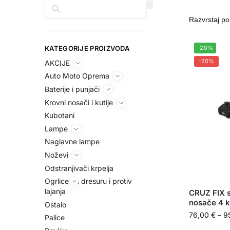
Pretraga
KATEGORIJE PROIZVODA
-20%
-20%
AKCIJE
Auto Moto Oprema
Baterije i punjači
Krovni nosači i kutije
Kubotani
Lampe
Naglavne lampe
Noževi
Odstranjivači krpelja
Ogrlice za dresuru i protiv
lajanja
CRUZ FIX s
nosače 4 
Ostalo
76,00
€
–
9
Palice