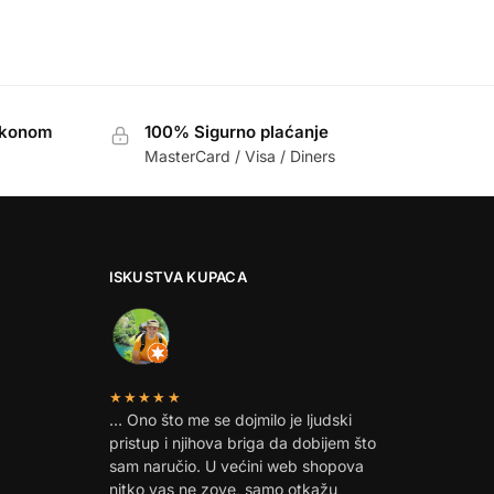
akonom
100% Sigurno plaćanje
MasterCard / Visa / Diners
ISKUSTVA KUPACA
★★★★★
… Ono što me se dojmilo je ljudski
pristup i njihova briga da dobijem što
sam naručio. U većini web shopova
nitko vas ne zove, samo otkažu