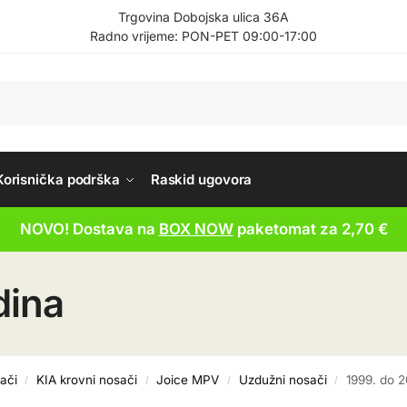
Trgovina Dobojska ulica 36A
Radno vrijeme: PON-PET 09:00-17:00
Korisnička podrška
Raskid ugovora
NOVO! Dostava na
BOX NOW
paketomat za 2,70 €
dina
ači
KIA krovni nosači
Joice MPV
Uzdužni nosači
1999. do 
/
/
/
/