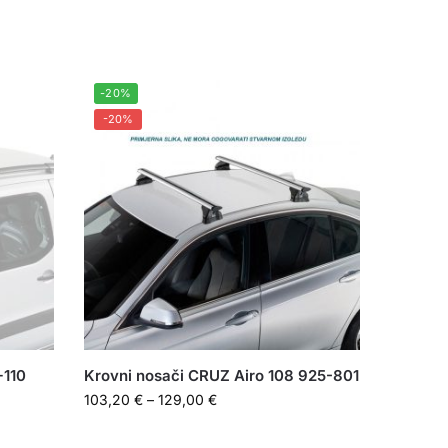
-20%
-20%
+110
Krovni nosači CRUZ Airo 108 925-801
103,20
€
–
129,00
€