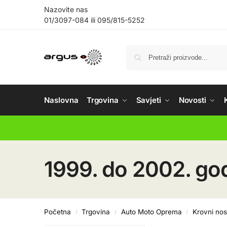
Nazovite nas
01/3097-084
ili
095/815-5252
Naslovna
Trgovina
Savjeti
Novosti
1999. do 2002. go
Početna
Trgovina
Auto Moto Oprema
Krovni nos
/
/
/