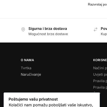
Sigurna i brza dostava
Pov
Mogućnost brze dostave
Kup
O NAMA
KORISNE
Tvrtka
Načini p
Naručivanje
Uvjeti p
Pravila 
Pravila 
ČPP
Poštujemo vašu privatnost
Kolačići nam pomažu poboljšati vaše iskustvo,