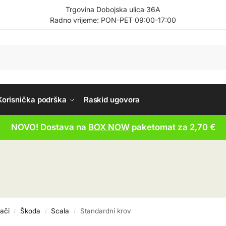
Trgovina Dobojska ulica 36A
Radno vrijeme: PON-PET 09:00-17:00
Korisnička podrška
Raskid ugovora
NOVO! Dostava na
BOX NOW
paketomat za 2,70 €
ači
Škoda
Scala
Standardni krov
/
/
/