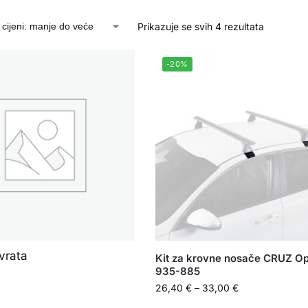
Prikazuje se svih 4 rezultata
-20%
vrata
Kit za krovne nosače CRUZ Op
935-885
26,40
€
–
33,00
€