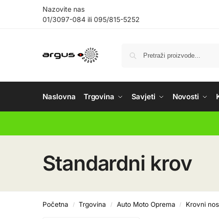
Nazovite nas
01/3097-084
ili
095/815-5252
Naslovna
Trgovina
Savjeti
Novosti
Standardni krov
Početna
Trgovina
Auto Moto Oprema
Krovni nos
/
/
/