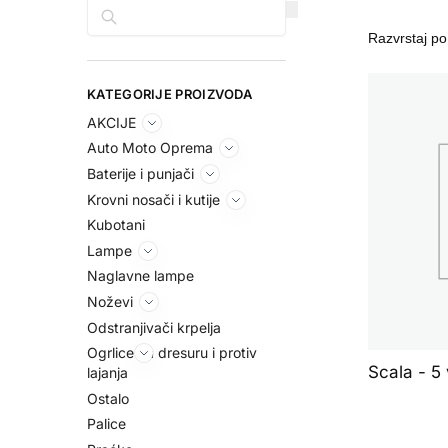
Pretraga
KATEGORIJE PROIZVODA
AKCIJE
Auto Moto Oprema
Baterije i punjači
Krovni nosači i kutije
Kubotani
Lampe
Naglavne lampe
Noževi
Odstranjivači krpelja
Ogrlice za dresuru i protiv
Scala - 5 
lajanja
Ostalo
Palice