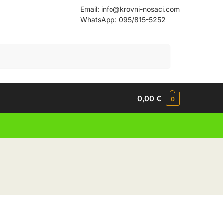
Email:
info@krovni-nosaci.com
WhatsApp:
095/815-5252
Pretraži
0,00
€
0