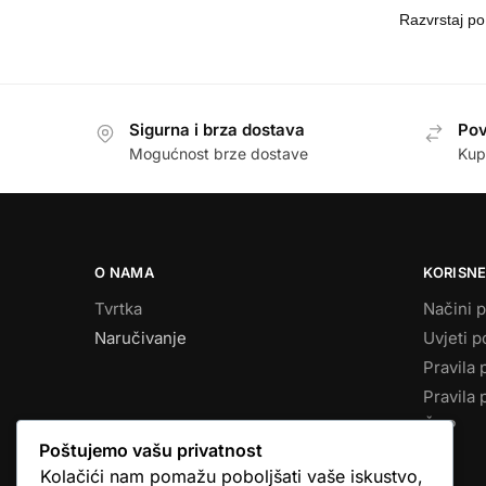
Sigurna i brza dostava
Pov
Mogućnost brze dostave
Kup
O NAMA
KORISNE
Tvrtka
Načini p
Naručivanje
Uvjeti p
Pravila 
Pravila 
ČPP
Poštujemo vašu privatnost
Kolačići nam pomažu poboljšati vaše iskustvo,