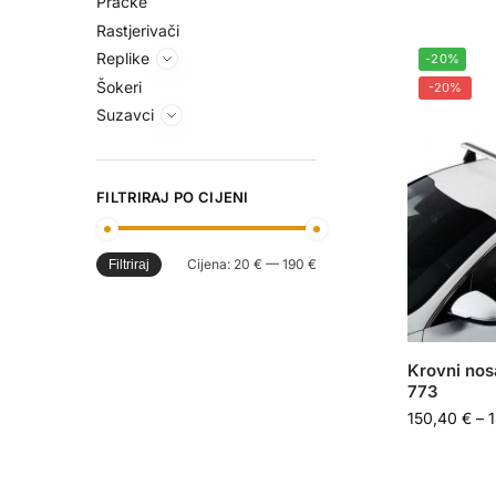
Praćke
Rastjerivači
Replike
-20%
Šokeri
-20%
Suzavci
FILTRIRAJ PO CIJENI
Cijena:
20 €
—
190 €
Filtriraj
Krovni nos
773
150,40
€
–