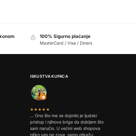
akonom
100% Sigurno plaćanje
MasterCard / Visa / Diners
ISKUSTVA KUPACA
★★★★★
… Ono što me se dojmilo je ljudski
pristup i njihova briga da dobijem što
sam naručio. U većini web shopova
nitko vas ne zove, samo otkažu