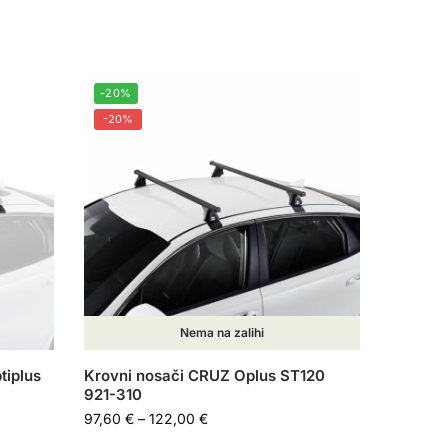
-20%
-20%
Nema na zalihi
tiplus
Krovni nosači CRUZ Oplus ST120
921-310
97,60
€
–
122,00
€