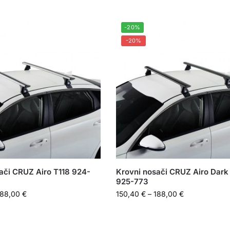
-20%
-20%
ači CRUZ Airo T118 924-
Krovni nosači CRUZ Airo Dark
925-773
188,00
€
150,40
€
–
188,00
€