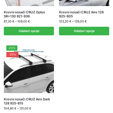
Krovni nosači CRUZ Oplus
Krovni nosači CRUZ Airo 128
SR+130 921-936
925-805
87,20
€
–
109,00
€
103,20
€
–
129,00
€
Odaberi opcije
Odaberi opcije
-20%
-20%
Krovni nosači CRUZ Airo Dark
128 925-815
104,80
€
–
131,00
€