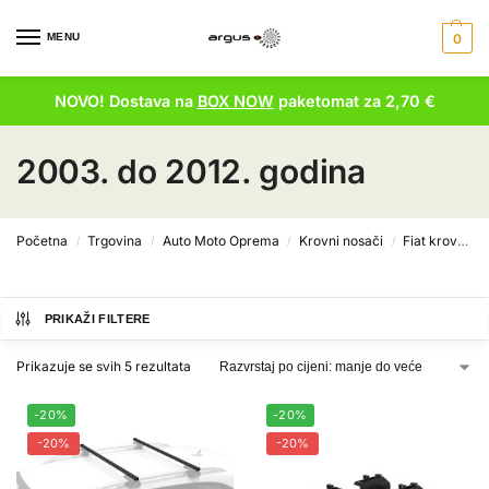
MENU
0
NOVO! Dostava na
BOX NOW
paketomat za 2,70 €
2003. do 2012. godina
Početna
Trgovina
Auto Moto Oprema
Krovni nosači
Fiat krovni nosači
/
/
/
/
PRIKAŽI FILTERE
Prikazuje se svih 5 rezultata
-20%
-20%
-20%
-20%