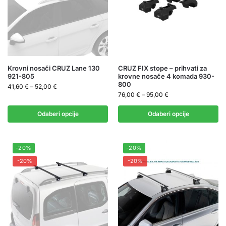
Krovni nosači CRUZ Lane 130
CRUZ FIX stope – prihvati za
921-805
krovne nosače 4 komada 930-
800
41,60
€
–
52,00
€
76,00
€
–
95,00
€
Odaberi opcije
Odaberi opcije
-20%
-20%
-20%
-20%